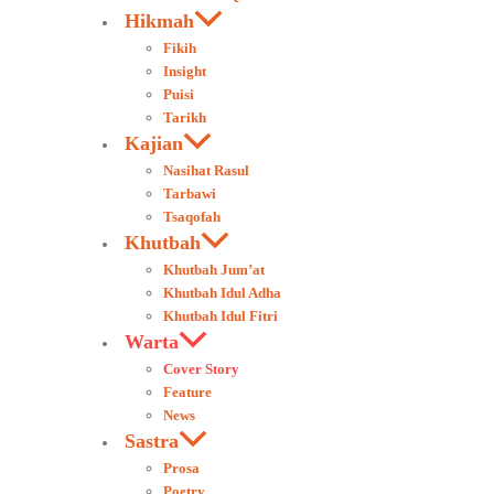
Hikmah
Fikih
Insight
Puisi
Tarikh
Kajian
Nasihat Rasul
Tarbawi
Tsaqofah
Khutbah
Khutbah Jum’at
Khutbah Idul Adha
Khutbah Idul Fitri
Warta
Cover Story
Feature
News
Sastra
Prosa
Poetry