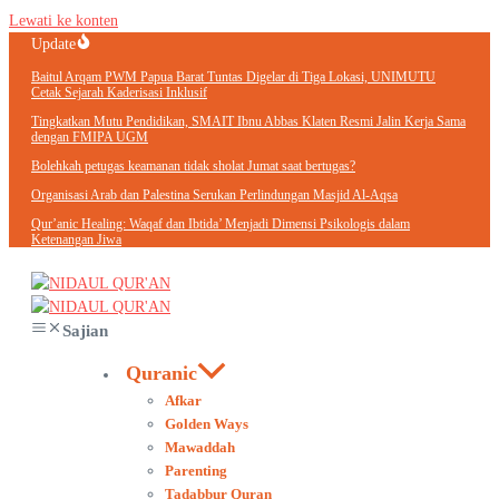
Lewati ke konten
Update
Baitul Arqam PWM Papua Barat Tuntas Digelar di Tiga Lokasi, UNIMUTU
Cetak Sejarah Kaderisasi Inklusif
Tingkatkan Mutu Pendidikan, SMAIT Ibnu Abbas Klaten Resmi Jalin Kerja Sama
dengan FMIPA UGM
Bolehkah petugas keamanan tidak sholat Jumat saat bertugas?
Organisasi Arab dan Palestina Serukan Perlindungan Masjid Al-Aqsa
Qur’anic Healing: Waqaf dan Ibtida’ Menjadi Dimensi Psikologis dalam
Ketenangan Jiwa
Sajian
Quranic
Afkar
Golden Ways
Mawaddah
Parenting
Tadabbur Quran