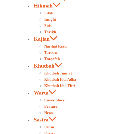
Hikmah
Fikih
Insight
Puisi
Tarikh
Kajian
Nasihat Rasul
Tarbawi
Tsaqofah
Khutbah
Khutbah Jum’at
Khutbah Idul Adha
Khutbah Idul Fitri
Warta
Cover Story
Feature
News
Sastra
Prosa
Poetry