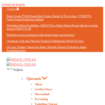
Lewati ke konten
Update
Baitul Arqam PWM Papua Barat Tuntas Digelar di Tiga Lokasi, UNIMUTU
Cetak Sejarah Kaderisasi Inklusif
Tingkatkan Mutu Pendidikan, SMAIT Ibnu Abbas Klaten Resmi Jalin Kerja Sama
dengan FMIPA UGM
Bolehkah petugas keamanan tidak sholat Jumat saat bertugas?
Organisasi Arab dan Palestina Serukan Perlindungan Masjid Al-Aqsa
Qur’anic Healing: Waqaf dan Ibtida’ Menjadi Dimensi Psikologis dalam
Ketenangan Jiwa
Sajian
Quranic
Afkar
Golden Ways
Mawaddah
Parenting
Tadabbur Quran