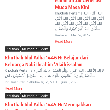
Ismail untuk Generasi
Muda Masa Kini
Khutbah Pertama اللهُ أَكْبَرُ، اللهُ
أَكْبَرُ، اللهُ أَكْبَرُ، اللهُ أَكْبَرُ، اللهُ أَكْبَرُ،
اللهُ أَكْبَرُ، اللهُ أَكْبَرُ، اللهُ أَكْبَرُ، اللهُ
أَكْبَرُ. اللهُ أَكْبَرُ كَبِيْرًا، وَالْحَمْدُ لِ...
Redaksi
Mei 26, 2026
Read More
Khutbah
Khutbah Idul Adha
Khutbah Idul Adha 1446 H: Belajar dari
Keluarga Nabi Ibrahim ‘Alaihissalam
Khutbah Pertama الله أكبر 9x لاَ اِلهَ اِلاَّ اللهُ ، الله أكبر ، وَلِلَّهِ الْحَمْدُ
اَلْحَمْدُ لِلّهِ رَبِّ الْعَالَمِيْنَ .الَّذِى هَدَانَا إِلَى الصِّرَاطِ الْمُسْتَبِيْنَ . اَش...
Dr. Umarulfaruq Abubakar, Lc., M.H.I
Juni 5, 2025
Read More
Khutbah
Khutbah Idul Adha
Khutbah Idul Adha 1445 H: Menegakkan