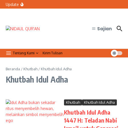
Lewati ke konten
Resmi Jalin Kerja Sama dengan FMIPA UGM
Update
Bolehkah petugas keamanan tidak sholat Jumat saat
bertugas?
Organisasi Arab dan Palestina Serukan Perlindungan
Masjid Al-Aqsa
Sajian
Tentang Kami
Kirim Tulisan
Beranda
/
Khutbah
/
Khutbah Idul Adha
Khutbah Idul Adha
Khutbah
Khutbah Idul Adha
Khutbah Idul Adha
1447 H: Teladan Nabi