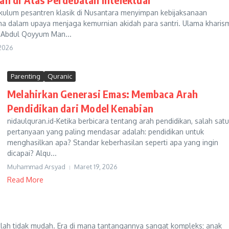
ikulum pesantren klasik di Nusantara menyimpan kebijaksanaan
a dalam upaya menjaga kemurnian akidah para santri. Ulama kharism
 Abdul Qoyyum Man...
 2026
Parenting
Quranic
Melahirkan Generasi Emas: Membaca Arah
Pendidikan dari Model Kenabian
nidaulquran.id-Ketika berbicara tentang arah pendidikan, salah satu
pertanyaan yang paling mendasar adalah: pendidikan untuk
menghasilkan apa? Standar keberhasilan seperti apa yang ingin
dicapai? Alqu...
Muhammad Arsyad
Maret 19, 2026
Read More
gatlah tidak mudah. Era di mana tantangannya sangat kompleks; anak