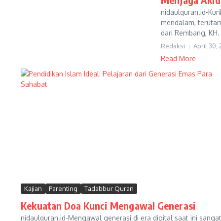
nidaulquran.id-Kur
mendalam, terutam
dari Rembang, KH.
Redaksi
April 30,
Read More
Kajian
Parenting
Tadabbur Quran
Kekuatan Doa Kunci Mengawal Generasi
nidaulquran.id-Mengawal generasi di era digital saat ini san