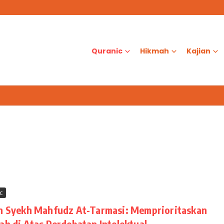
smi Jalin Kerja Sama dengan FMIPA UGM
as?
d Al-Aqsa
Quranic
Hikmah
Kajian
c
n Syekh Mahfudz At-Tarmasi: Memprioritaskan
h di Atas Perdebatan Intelektual