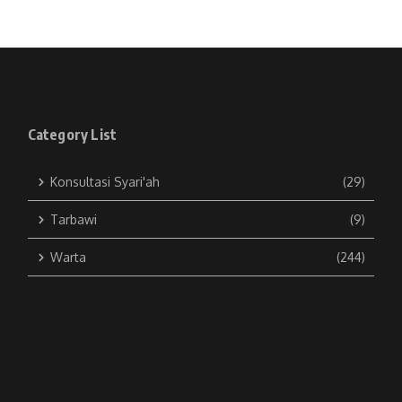
Category List
Konsultasi Syari'ah
(29)
Tarbawi
(9)
Warta
(244)