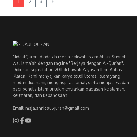
1
2
3
NidaulQuran.id adalah media dakwah Islam Ahlus Sunnah
wal Jama’ah dengan tagline "Berjaya dengan Al-Qur’an".
Didirikan sejak tahun 2011 di bawah Yayasan Ibnu Abbas
Klaten. Kami menyajikan karya studi literasi Islam yang
mudah dipahami, menginspirasi umat, serta menjadi wadah
bagi penulis Islam untuk menyiarkan gagasan keislaman,
keumatan, dan kebangsaan.
Email
: majalahnidaulquran@gmail.com