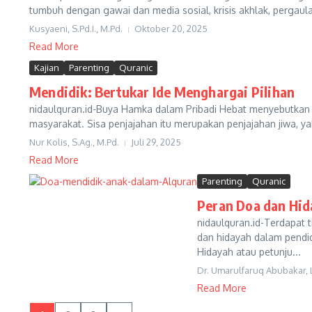
tumbuh dengan gawai dan media sosial, krisis akhlak, pergaula
Kusyaeni, S.Pd.I., M.Pd.
Oktober 20, 2025
Read More
Kajian
Parenting
Quranic
Mendidik: Bertukar Ide Menghargai Pilihan
nidaulquran.id-Buya Hamka dalam Pribadi Hebat menyebutkan 
masyarakat. Sisa penjajahan itu merupakan penjajahan jiwa, yak
Nur Kolis, S.Ag., M.Pd.
Juli 29, 2025
Read More
Parenting
Quranic
Peran Doa dan Hid
nidaulquran.id-Terdapat
dan hidayah dalam pendid
Hidayah atau petunju...
Dr. Umarulfaruq Abubakar, Lc
Read More