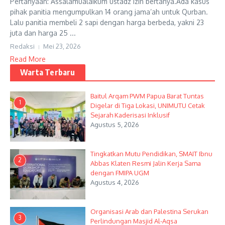
Pertanyaan: Assalamualaikum ustadz izin bertanya.Ada kasus
pihak panitia mengumpulkan 14 orang jama’ah untuk Qurban.
Lalu panitia membeli 2 sapi dengan harga berbeda, yakni 23
juta dan harga 25 ...
Redaksi
Mei 23, 2026
Read More
Warta Terbaru
Baitul Arqam PWM Papua Barat Tuntas
1
Digelar di Tiga Lokasi, UNIMUTU Cetak
Sejarah Kaderisasi Inklusif
Agustus 5, 2026
Tingkatkan Mutu Pendidikan, SMAIT Ibnu
2
Abbas Klaten Resmi Jalin Kerja Sama
dengan FMIPA UGM
Agustus 4, 2026
Organisasi Arab dan Palestina Serukan
3
Perlindungan Masjid Al-Aqsa