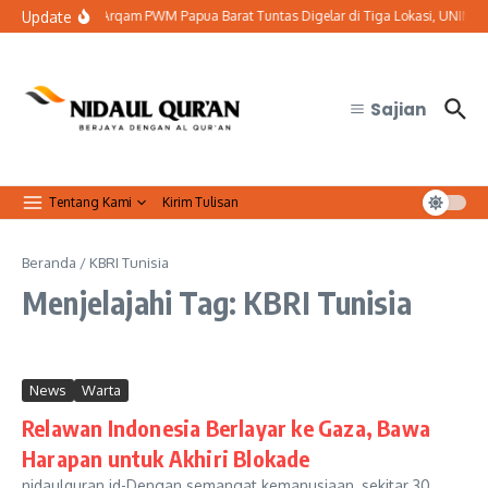
Lewati ke konten
Update
Baitul Arqam PWM Papua Barat Tuntas Digelar di Tiga Lokasi, UNIMUTU 
Sajian
Tentang Kami
Kirim Tulisan
Beranda
/
KBRI Tunisia
Menjelajahi Tag: KBRI Tunisia
News
Warta
Relawan Indonesia Berlayar ke Gaza, Bawa
Harapan untuk Akhiri Blokade
nidaulquran.id-Dengan semangat kemanusiaan, sekitar 30