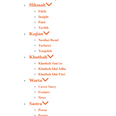
Hikmah
Fikih
Insight
Puisi
Tarikh
Kajian
Nasihat Rasul
Tarbawi
Tsaqofah
Khutbah
Khutbah Jum’at
Khutbah Idul Adha
Khutbah Idul Fitri
Warta
Cover Story
Feature
News
Sastra
Prosa
Poetry