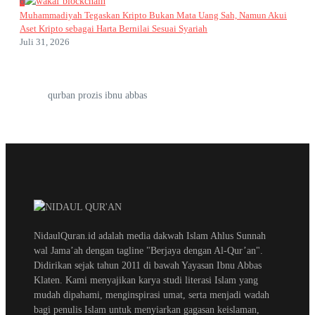
6
Muhammadiyah Tegaskan Kripto Bukan Mata Uang Sah, Namun Akui
Aset Kripto sebagai Harta Bernilai Sesuai Syariah
Juli 31, 2026
qurban prozis ibnu abbas
NidaulQuran.id adalah media dakwah Islam Ahlus Sunnah
wal Jama’ah dengan tagline "Berjaya dengan Al-Qur’an".
Didirikan sejak tahun 2011 di bawah Yayasan Ibnu Abbas
Klaten. Kami menyajikan karya studi literasi Islam yang
mudah dipahami, menginspirasi umat, serta menjadi wadah
bagi penulis Islam untuk menyiarkan gagasan keislaman,