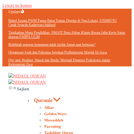
Lewati ke konten
Update
Baitul Arqam PWM Papua Barat Tuntas Digelar di Tiga Lokasi, UNIMUTU
Cetak Sejarah Kaderisasi Inklusif
Tingkatkan Mutu Pendidikan, SMAIT Ibnu Abbas Klaten Resmi Jalin Kerja Sama
dengan FMIPA UGM
Bolehkah petugas keamanan tidak sholat Jumat saat bertugas?
Organisasi Arab dan Palestina Serukan Perlindungan Masjid Al-Aqsa
Qur’anic Healing: Waqaf dan Ibtida’ Menjadi Dimensi Psikologis dalam
Ketenangan Jiwa
Sajian
Quranic
Afkar
Golden Ways
Mawaddah
Parenting
Tadabbur Quran