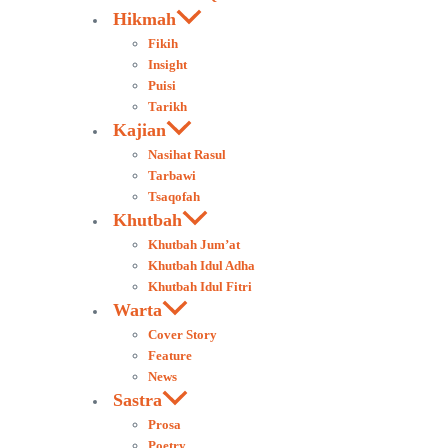
Hikmah
Fikih
Insight
Puisi
Tarikh
Kajian
Nasihat Rasul
Tarbawi
Tsaqofah
Khutbah
Khutbah Jum’at
Khutbah Idul Adha
Khutbah Idul Fitri
Warta
Cover Story
Feature
News
Sastra
Prosa
Poetry