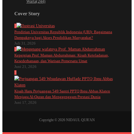
Warta
(244)
Cover Story
1
Pendirian Universitas Republik Indonesia (URI): Bagaimana
Dampaknya bagi Akses Pendidikan Masyarakat?
Juli 31, 2026
2
Kepergian Prof. Maman Abdurrahman: Kisah Keteladanan,
Kesederhanaan, dan Warisan Pemersatu Umat
Juni 21, 2026
3
Kisah Haru Perjuangan 549 Santri PPTQ Ibnu Abbas Klaten
Menjaga Al-Quran dan Menggenggam Prestasi Dunia
Juni 17, 2026
Copyright © 2026 NIDAUL QUR'AN