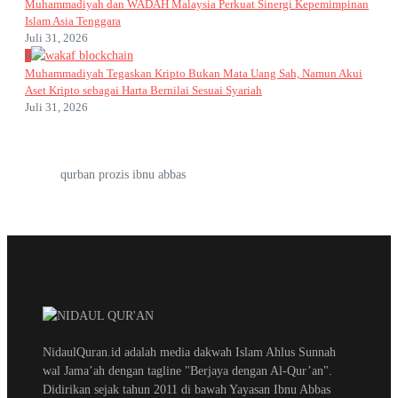
Muhammadiyah dan WADAH Malaysia Perkuat Sinergi Kepemimpinan
Islam Asia Tenggara
Juli 31, 2026
6
Muhammadiyah Tegaskan Kripto Bukan Mata Uang Sah, Namun Akui
Aset Kripto sebagai Harta Bernilai Sesuai Syariah
Juli 31, 2026
qurban prozis ibnu abbas
NidaulQuran.id adalah media dakwah Islam Ahlus Sunnah
wal Jama’ah dengan tagline "Berjaya dengan Al-Qur’an".
Didirikan sejak tahun 2011 di bawah Yayasan Ibnu Abbas