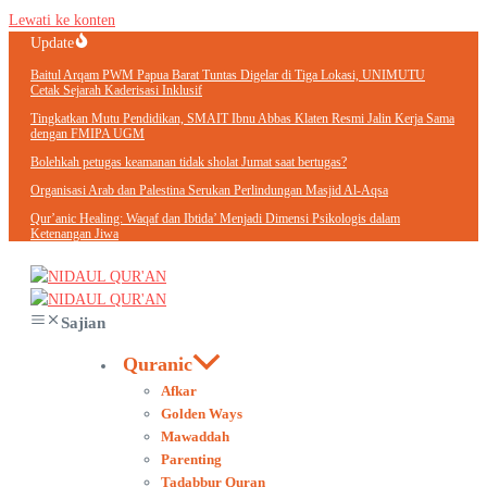
Lewati ke konten
Update
Baitul Arqam PWM Papua Barat Tuntas Digelar di Tiga Lokasi, UNIMUTU
Cetak Sejarah Kaderisasi Inklusif
Tingkatkan Mutu Pendidikan, SMAIT Ibnu Abbas Klaten Resmi Jalin Kerja Sama
dengan FMIPA UGM
Bolehkah petugas keamanan tidak sholat Jumat saat bertugas?
Organisasi Arab dan Palestina Serukan Perlindungan Masjid Al-Aqsa
Qur’anic Healing: Waqaf dan Ibtida’ Menjadi Dimensi Psikologis dalam
Ketenangan Jiwa
Sajian
Quranic
Afkar
Golden Ways
Mawaddah
Parenting
Tadabbur Quran