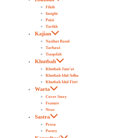
Fikih
Insight
Puisi
Tarikh
Kajian
Nasihat Rasul
Tarbawi
Tsaqofah
Khutbah
Khutbah Jum’at
Khutbah Idul Adha
Khutbah Idul Fitri
Warta
Cover Story
Feature
News
Sastra
Prosa
Poetry