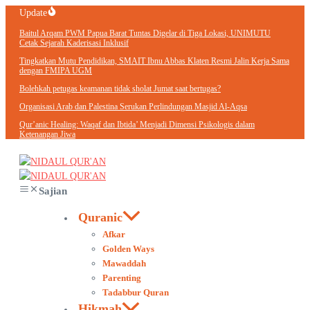
Lewati
Update
ke
Baitul Arqam PWM Papua Barat Tuntas Digelar di Tiga Lokasi, UNIMUTU
konten
Cetak Sejarah Kaderisasi Inklusif
Tingkatkan Mutu Pendidikan, SMAIT Ibnu Abbas Klaten Resmi Jalin Kerja Sama
dengan FMIPA UGM
Bolehkah petugas keamanan tidak sholat Jumat saat bertugas?
Organisasi Arab dan Palestina Serukan Perlindungan Masjid Al-Aqsa
Qur’anic Healing: Waqaf dan Ibtida’ Menjadi Dimensi Psikologis dalam
Ketenangan Jiwa
Sajian
Quranic
Afkar
Golden Ways
Mawaddah
Parenting
Tadabbur Quran
Hikmah