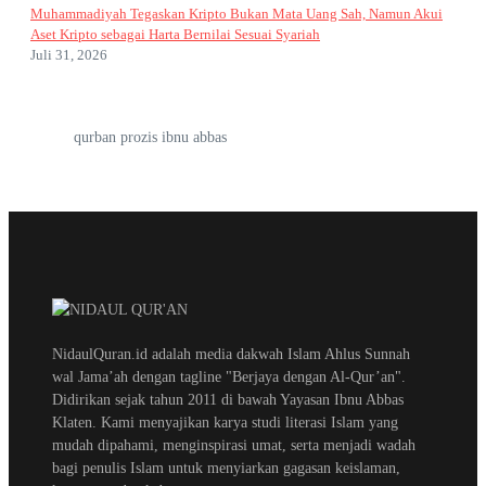
Muhammadiyah Tegaskan Kripto Bukan Mata Uang Sah, Namun Akui
Aset Kripto sebagai Harta Bernilai Sesuai Syariah
Juli 31, 2026
qurban prozis ibnu abbas
NidaulQuran.id adalah media dakwah Islam Ahlus Sunnah
wal Jama’ah dengan tagline "Berjaya dengan Al-Qur’an".
Didirikan sejak tahun 2011 di bawah Yayasan Ibnu Abbas
Klaten. Kami menyajikan karya studi literasi Islam yang
mudah dipahami, menginspirasi umat, serta menjadi wadah
bagi penulis Islam untuk menyiarkan gagasan keislaman,