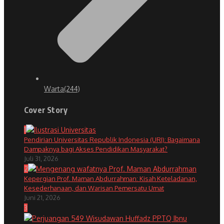
Warta
(244)
Cover Story
1
Pendirian Universitas Republik Indonesia (URI): Bagaimana
Dampaknya bagi Akses Pendidikan Masyarakat?
Juli 31, 2026
2
Kepergian Prof. Maman Abdurrahman: Kisah Keteladanan,
Kesederhanaan, dan Warisan Pemersatu Umat
Juni 21, 2026
3