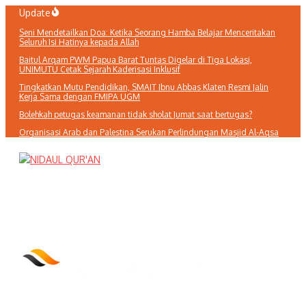
Lewati
Update
ke
Seni Mendetailkan Doa: Ketika Seorang Hamba Belajar Menceritakan
konten
Seluruh Isi Hatinya kepada Allah
Baitul Arqam PWM Papua Barat Tuntas Digelar di Tiga Lokasi,
UNIMUTU Cetak Sejarah Kaderisasi Inklusif
Tingkatkan Mutu Pendidikan, SMAIT Ibnu Abbas Klaten Resmi Jalin
Kerja Sama dengan FMIPA UGM
Bolehkah petugas keamanan tidak sholat Jumat saat bertugas?
Organisasi Arab dan Palestina Serukan Perlindungan Masjid Al-Aqsa