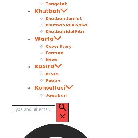
Tsaqofah
Khutbah
Khutbah Jum’at
Khutbah Idul Adha
Khutbah Idul Fitri
Warta
Cover Story
Feature
News
Sastra
Prosa
Poetry
Konsultasi
Jawaban
Pencarian
untuk: