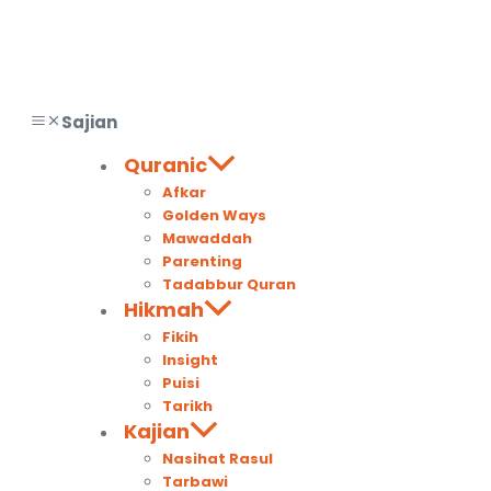
Sajian
Quranic
Afkar
Golden Ways
Mawaddah
Parenting
Tadabbur Quran
Hikmah
Fikih
Insight
Puisi
Tarikh
Kajian
Nasihat Rasul
Tarbawi