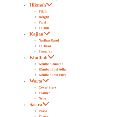
Hikmah
Fikih
Insight
Puisi
Tarikh
Kajian
Nasihat Rasul
Tarbawi
Tsaqofah
Khutbah
Khutbah Jum’at
Khutbah Idul Adha
Khutbah Idul Fitri
Warta
Cover Story
Feature
News
Sastra
Prosa
Poetry