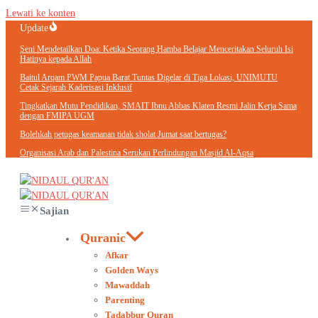
Lewati ke konten
Update
Seni Mendetailkan Doa: Ketika Seorang Hamba Belajar Menceritakan Seluruh Isi
Hatinya kepada Allah
Baitul Arqam PWM Papua Barat Tuntas Digelar di Tiga Lokasi, UNIMUTU
Cetak Sejarah Kaderisasi Inklusif
Tingkatkan Mutu Pendidikan, SMAIT Ibnu Abbas Klaten Resmi Jalin Kerja Sama
dengan FMIPA UGM
Bolehkah petugas keamanan tidak sholat Jumat saat bertugas?
Organisasi Arab dan Palestina Serukan Perlindungan Masjid Al-Aqsa
Sajian
Quranic
Afkar
Golden Ways
Mawaddah
Parenting
Tadabbur Quran