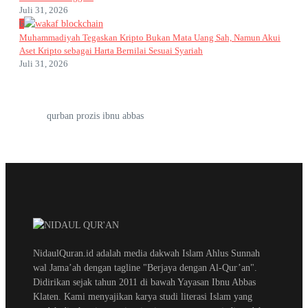
Juli 31, 2026
6
Muhammadiyah Tegaskan Kripto Bukan Mata Uang Sah, Namun Akui
Aset Kripto sebagai Harta Bernilai Sesuai Syariah
Juli 31, 2026
qurban prozis ibnu abbas
NidaulQuran.id adalah media dakwah Islam Ahlus Sunnah
wal Jama’ah dengan tagline "Berjaya dengan Al-Qur’an".
Didirikan sejak tahun 2011 di bawah Yayasan Ibnu Abbas
Klaten. Kami menyajikan karya studi literasi Islam yang