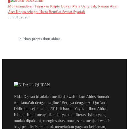
6
Muhammadiyah Tegaskan Kripto Bukan Mata Uang Sah, Namun Akui
Aset Kripto sebagai Harta Bernilai Sesuai Syariah
Juli 31, 2026
qurban prozis ibnu abbas
NidaulQuran.id adalah media dakwah Islam Ahlus Sunnah
wal Jama’ah dengan tagline "Berjaya dengan Al-Qur’an".
Didirikan sejak tahun 2011 di bawah Yayasan Ibnu Abbas
Klaten. Kami menyajikan karya studi literasi Islam yang
mudah dipahami, menginspirasi umat, serta menjadi wadah
bagi penulis Islam untuk menyiarkan gagasan keislaman,