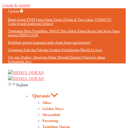
Lewati ke konten
Update
Baitul Arqam PWM Papua Barat Tuntas Digelar di Tiga Lokasi, UNIMUTU
Cetak Sejarah Kaderisasi Inklusif
Tingkatkan Mutu Pendidikan, SMAIT Ibnu Abbas Klaten Resmi Jalin Kerja Sama
dengan FMIPA UGM
Bolehkah petugas keamanan tidak sholat Jumat saat bertugas?
Organisasi Arab dan Palestina Serukan Perlindungan Masjid Al-Aqsa
Qur’anic Healing: Waqaf dan Ibtida’ Menjadi Dimensi Psikologis dalam
Ketenangan Jiwa
Sajian
Quranic
Afkar
Golden Ways
Mawaddah
Parenting
Tadabbur Quran