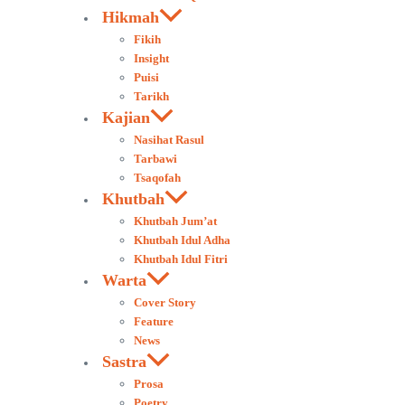
Hikmah
Fikih
Insight
Puisi
Tarikh
Kajian
Nasihat Rasul
Tarbawi
Tsaqofah
Khutbah
Khutbah Jum’at
Khutbah Idul Adha
Khutbah Idul Fitri
Warta
Cover Story
Feature
News
Sastra
Prosa
Poetry