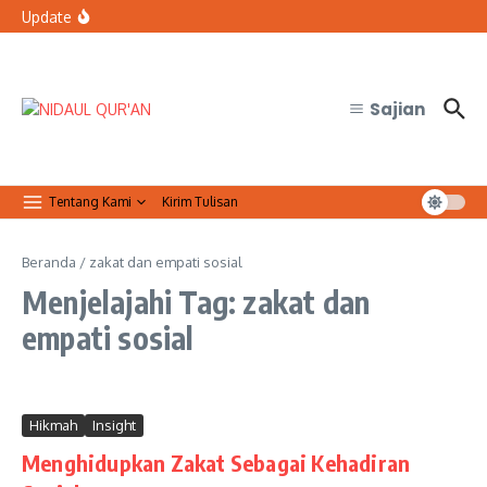
Lewati ke konten
Resmi Jalin Kerja Sama dengan FMIPA UGM
Update
Bolehkah petugas keamanan tidak sholat Jumat saat
bertugas?
Organisasi Arab dan Palestina Serukan Perlindungan
Masjid Al-Aqsa
Sajian
Tentang Kami
Kirim Tulisan
Beranda
/
zakat dan empati sosial
Menjelajahi Tag: zakat dan
empati sosial
Hikmah
Insight
Menghidupkan Zakat Sebagai Kehadiran