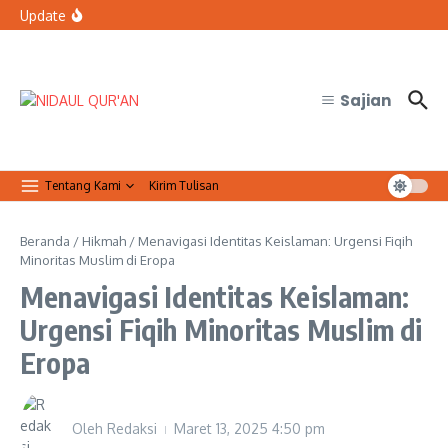
Lewati ke konten
bertugas?
Update
Organisasi Arab dan Palestina Serukan Perlindungan
Masjid Al-Aqsa
Qur’anic Healing: Waqaf dan Ibtida’ Menjadi Dimensi
Psikologis dalam Ketenangan Jiwa
Sajian
Tentang Kami
Kirim Tulisan
Beranda
/
Hikmah
/
Menavigasi Identitas Keislaman: Urgensi Fiqih
Minoritas Muslim di Eropa
Menavigasi Identitas Keislaman:
Urgensi Fiqih Minoritas Muslim di
Eropa
Oleh
Redaksi
Maret 13, 2025
4:50 pm