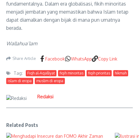
fundamentalnya. Dalam era globalisasi, fikih minoritas
menjadi jembatan yang memastikan bahwa Islam tetap
dapat diamalkan dengan bijak di mana pun umatnya
berada.
Wallahua’lam
Share Article
Facebook
WhatsApp
Copy Link
Tag:
Fiqh al-Aqalliyat
fiqih minoritas
fiqih prioritas
hikmah
islam di eropa
muslim di eropa
Redaksi
Related Posts