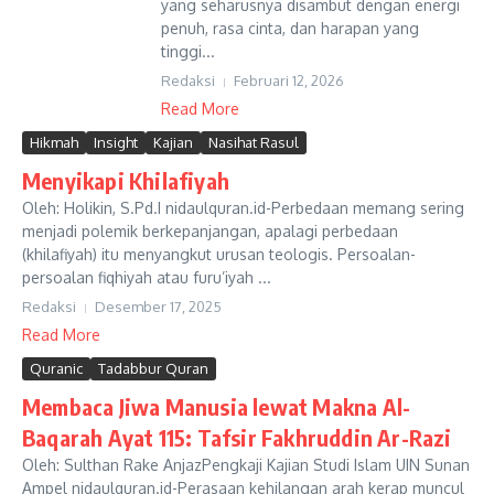
yang seharusnya disambut dengan energi
penuh, rasa cinta, dan harapan yang
tinggi...
Redaksi
Februari 12, 2026
Read More
Hikmah
Insight
Kajian
Nasihat Rasul
Menyikapi Khilafiyah
Oleh: Holikin, S.Pd.I nidaulquran.id-Perbedaan memang sering
menjadi polemik berkepanjangan, apalagi perbedaan
(khilafiyah) itu menyangkut urusan teologis. Persoalan-
persoalan fiqhiyah atau furu’iyah ...
Redaksi
Desember 17, 2025
Read More
Quranic
Tadabbur Quran
Membaca Jiwa Manusia lewat Makna Al-
Baqarah Ayat 115: Tafsir Fakhruddin Ar-Razi
Oleh: Sulthan Rake AnjazPengkaji Kajian Studi Islam UIN Sunan
Ampel nidaulquran.id-Perasaan kehilangan arah kerap muncul