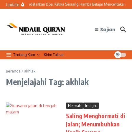
Lewati ke konten
Update
Seni Mendetailkan Doa: Ketika Seorang Hamba Belajar Menceritakan Selur
Sajian
Tentang Kami
Kirim Tulisan
Beranda
/
akhlak
Menjelajahi Tag: akhlak
Hikmah
Insight
Saling Menghormati di
Jalan; Menumbuhkan