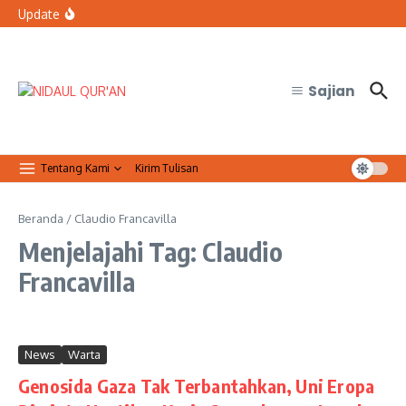
Lewati ke konten
bertugas?
Update
Organisasi Arab dan Palestina Serukan Perlindungan
Masjid Al-Aqsa
Qur’anic Healing: Waqaf dan Ibtida’ Menjadi Dimensi
Psikologis dalam Ketenangan Jiwa
Sajian
Tentang Kami
Kirim Tulisan
Beranda
/
Claudio Francavilla
Menjelajahi Tag: Claudio
Francavilla
News
Warta
Genosida Gaza Tak Terbantahkan, Uni Eropa