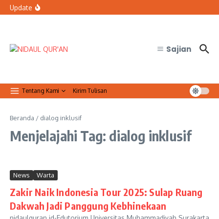
Lewati ke konten
bertugas?
Update
Organisasi Arab dan Palestina Serukan Perlindungan
Masjid Al-Aqsa
Qur’anic Healing: Waqaf dan Ibtida’ Menjadi Dimensi
Psikologis dalam Ketenangan Jiwa
Sajian
Tentang Kami
Kirim Tulisan
Beranda
/
dialog inklusif
Menjelajahi Tag: dialog inklusif
News
Warta
Zakir Naik Indonesia Tour 2025: Sulap Ruang
Dakwah Jadi Panggung Kebhinekaan
nidaulquran.id-Edutorium Universitas Muhammadiyah Surakarta