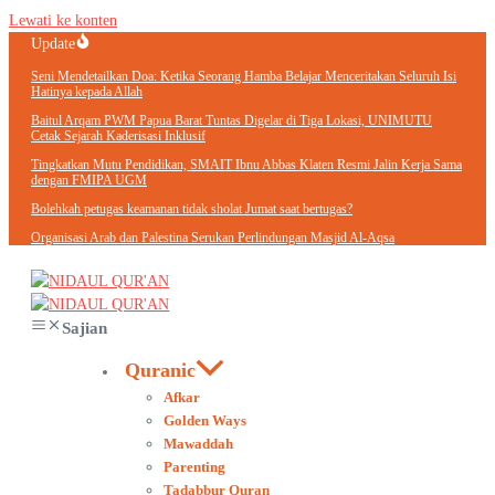
Lewati ke konten
Update
Seni Mendetailkan Doa: Ketika Seorang Hamba Belajar Menceritakan Seluruh Isi
Hatinya kepada Allah
Baitul Arqam PWM Papua Barat Tuntas Digelar di Tiga Lokasi, UNIMUTU
Cetak Sejarah Kaderisasi Inklusif
Tingkatkan Mutu Pendidikan, SMAIT Ibnu Abbas Klaten Resmi Jalin Kerja Sama
dengan FMIPA UGM
Bolehkah petugas keamanan tidak sholat Jumat saat bertugas?
Organisasi Arab dan Palestina Serukan Perlindungan Masjid Al-Aqsa
Sajian
Quranic
Afkar
Golden Ways
Mawaddah
Parenting
Tadabbur Quran