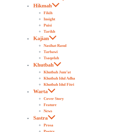
Hikmah
Fikih
Insight
Puisi
Tarikh
Kajian
Nasihat Rasul
Tarbawi
Tsaqofah
Khutbah
Khutbah Jum’at
Khutbah Idul Adha
Khutbah Idul Fitri
Warta
Cover Story
Feature
News
Sastra
Prosa
Poetry