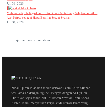
Juli 31, 2026
6
Muhammadiyah Tegaskan Kripto Bukan Mata Uang Sah, Namun Akui
Aset Kripto sebagai Harta Bernilai Sesuai Syariah
Juli 31, 2026
qurban prozis ibnu abbas
NidaulQuran.id adalah media dakwah Islam Ahlus Sunnah
wal Jama’ah dengan tagline "Berjaya dengan Al-Qur’an".
Didirikan sejak tahun 2011 di bawah Yayasan Ibnu Abbas
Klaten. Kami menyajikan karya studi literasi Islam yang