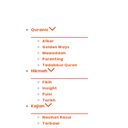
Quranic
Afkar
Golden Ways
Mawaddah
Parenting
Tadabbur Quran
Hikmah
Fikih
Insight
Puisi
Tarikh
Kajian
Nasihat Rasul
Tarbawi