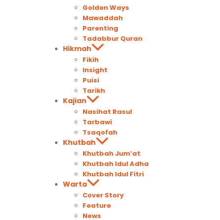
Golden Ways
Mawaddah
Parenting
Tadabbur Quran
Hikmah
Fikih
Insight
Puisi
Tarikh
Kajian
Nasihat Rasul
Tarbawi
Tsaqofah
Khutbah
Khutbah Jum’at
Khutbah Idul Adha
Khutbah Idul Fitri
Warta
Cover Story
Feature
News