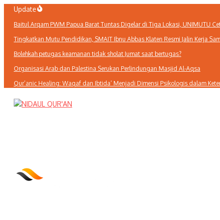
Lewati
Update
ke
Baitul Arqam PWM Papua Barat Tuntas Digelar di Tiga Lokasi, UNIMUTU Cetak
konten
Tingkatkan Mutu Pendidikan, SMAIT Ibnu Abbas Klaten Resmi Jalin Kerja 
Bolehkah petugas keamanan tidak sholat Jumat saat bertugas?
Organisasi Arab dan Palestina Serukan Perlindungan Masjid Al-Aqsa
Qur’anic Healing: Waqaf dan Ibtida’ Menjadi Dimensi Psikologis dalam Ket