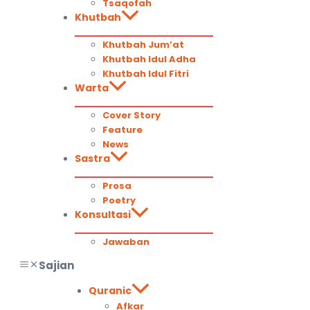
Tsaqofah
Khutbah
Khutbah Jum’at
Khutbah Idul Adha
Khutbah Idul Fitri
Warta
Cover Story
Feature
News
Sastra
Prosa
Poetry
Konsultasi
Jawaban
Sajian
Quranic
Afkar