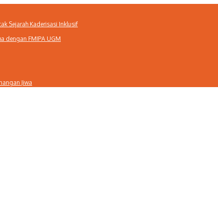
 Sejarah Kaderisasi Inklusif
Sama dengan FMIPA UGM
enangan Jiwa