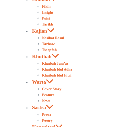
Fikih
Insight
Puisi
Tarikh
Kajian
Nasihat Rasul
Tarbawi
Tsaqofah
Khutbah
Khutbah Jum’at
Khutbah Idul Adha
Khutbah Idul Fitri
Warta
Cover Story
Feature
News
Sastra
Prosa
Poetry