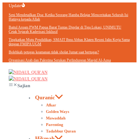
Lewati
Update
ke
Seni Mendetailkan Doa: Ketika Seorang Hamba Belajar Menceritakan Seluruh Isi
konten
Hatinya kepada Allah
Baitul Arqam PWM Papua Barat Tuntas Digelar di Tiga Lokasi, UNIMUTU
Cetak Sejarah Kaderisasi Inklusif
Tingkatkan Mutu Pendidikan, SMAIT Ibnu Abbas Klaten Resmi Jalin Kerja Sama
dengan FMIPA UGM
Bolehkah petugas keamanan tidak sholat Jumat saat bertugas?
Organisasi Arab dan Palestina Serukan Perlindungan Masjid Al-Aqsa
Sajian
Quranic
Afkar
Golden Ways
Mawaddah
Parenting
Tadabbur Quran
Hikmah