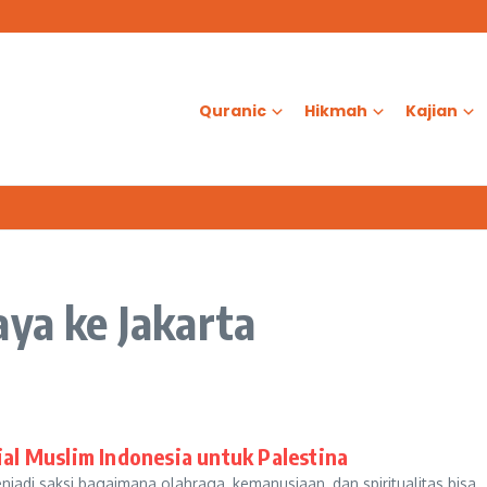
as?
d Al-Aqsa
ologis dalam Ketenangan Jiwa
Quranic
Hikmah
Kajian
aya ke Jakarta
ial Muslim Indonesia untuk Palestina
jadi saksi bagaimana olahraga, kemanusiaan, dan spiritualitas bisa