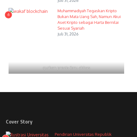
Juli 31, 2026
Muhammadiyah Tegaskan Kripto
6
Bukan Mata Uang Sah, Namun Akui
Aset Kripto sebagai Harta Bernilai
Sesuai Syariah
Juli 31, 2026
qurban prozis ibnu abbas
Cover Story
Pendirian Universitas Republik