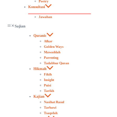
Poetry
Konsultasi
Jawaban
Sajian
Quranic
Afkar
Golden Ways
Mawaddah
Parenting
Tadabbur Quran
Hikmah
Fikih
Insight
Puisi
Tarikh
Kajian
Nasihat Rasul
Tarbawi
Tsaqofah