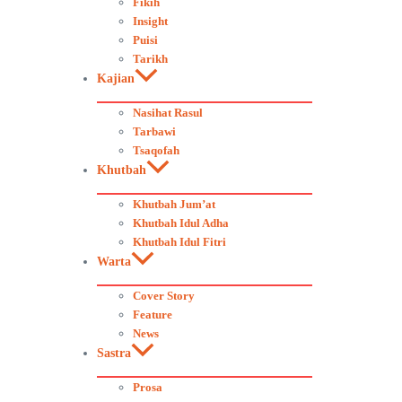
Fikih
Insight
Puisi
Tarikh
Kajian
Nasihat Rasul
Tarbawi
Tsaqofah
Khutbah
Khutbah Jum’at
Khutbah Idul Adha
Khutbah Idul Fitri
Warta
Cover Story
Feature
News
Sastra
Prosa