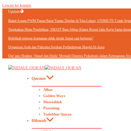
Lewati ke konten
Update
Baitul Arqam PWM Papua Barat Tuntas Digelar di Tiga Lokasi, UNIMUTU Cetak Sejara
Tingkatkan Mutu Pendidikan, SMAIT Ibnu Abbas Klaten Resmi Jalin Kerja Sama d
Bolehkah petugas keamanan tidak sholat Jumat saat bertugas?
Organisasi Arab dan Palestina Serukan Perlindungan Masjid Al-Aqsa
Qur’anic Healing: Waqaf dan Ibtida’ Menjadi Dimensi Psikologis dalam Ketenangan Jiw
Quranic
Afkar
Golden Ways
Mawaddah
Parenting
Tadabbur Quran
Hikmah