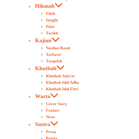
Hikmah
Fikih
Insight
Puisi
Tarikh
Kajian
Nasihat Rasul
Tarbawi
Tsaqofah
Khutbah
Khutbah Jum’at
Khutbah Idul Adha
Khutbah Idul Fitri
Warta
Cover Story
Feature
News
Sastra
Prosa
Poetry