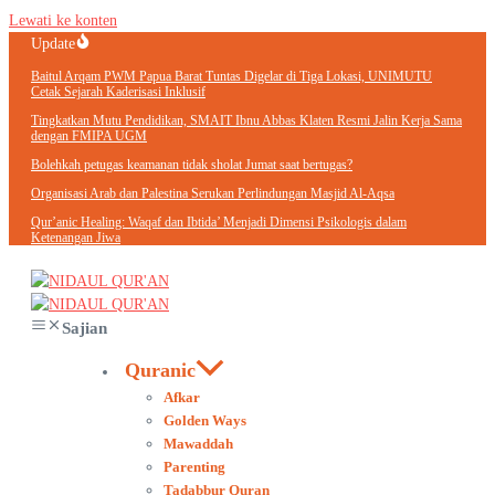
Lewati ke konten
Update
Baitul Arqam PWM Papua Barat Tuntas Digelar di Tiga Lokasi, UNIMUTU
Cetak Sejarah Kaderisasi Inklusif
Tingkatkan Mutu Pendidikan, SMAIT Ibnu Abbas Klaten Resmi Jalin Kerja Sama
dengan FMIPA UGM
Bolehkah petugas keamanan tidak sholat Jumat saat bertugas?
Organisasi Arab dan Palestina Serukan Perlindungan Masjid Al-Aqsa
Qur’anic Healing: Waqaf dan Ibtida’ Menjadi Dimensi Psikologis dalam
Ketenangan Jiwa
Sajian
Quranic
Afkar
Golden Ways
Mawaddah
Parenting
Tadabbur Quran