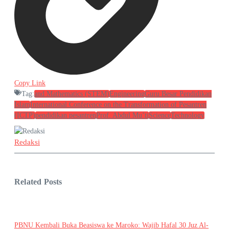
Copy Link
Tag:
and Mathematics (STEM)
Engineering
Guru Besar Pendidikan
Islam
International Conference on the Transformation of Pesantren
(ICTP)
pendidikan pesantren
Prof. Abdul Mu’ti
Science
Technology
Redaksi
Related Posts
PBNU Kembali Buka Beasiswa ke Maroko: Wajib Hafal 30 Juz Al-