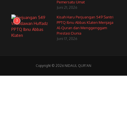
Pemersatu Umat
Juni 21, 2026
Kisah Haru Perjuangan 549 Santri
3
PPTQ Ibnu Abbas Klaten Menjaga
Al-Quran dan Menggenggam
Prestasi Dunia
Juni 17, 2026
Copyright © 2026 NIDAUL QUR'AN