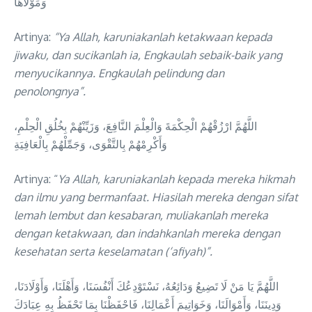
وَمَوْلَاهَا
Artinya:
“Ya Allah, karuniakanlah ketakwaan kepada
jiwaku, dan sucikanlah ia, Engkaulah sebaik-baik yang
menyucikannya. Engkaulah pelindung dan
penolongnya”.
اللَّهُمَّ ارْزُقْهُمْ الْحِكْمَةَ وَالْعِلْمَ النَّافِعَ، وَزَيِّنْهُمْ بِخُلُقِ الْحِلْمِ،
وَأَكْرِمْهُمْ بِالتَّقْوَى، وَجَمِّلْهُمْ بِالْعَافِيَةِ
Artinya: “
Ya Allah, karuniakanlah kepada mereka hikmah
dan ilmu yang bermanfaat. Hiasilah mereka dengan sifat
lemah lembut dan kesabaran, muliakanlah mereka
dengan ketakwaan, dan indahkanlah mereka dengan
kesehatan serta keselamatan (‘afiyah)”.
اللَّهُمَّ يَا مَنْ لَا تَضِيعُ وَدَائِعُهُ، نَسْتَوْدِعُكَ أَنْفُسَنَا، وَأَهْلَنَا، وَأَوْلَادَنَا،
وَدِينَنَا، وَأَمْوَالَنَا، وَخَوَاتِيمَ أَعْمَالِنَا، فَاحْفَظْنَا بِمَا تَحْفَظُ بِهِ عِبَادَكَ