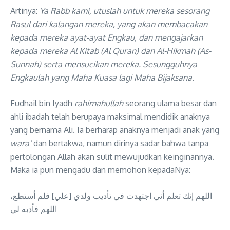
Artinya:
Ya Rabb kami, utuslah untuk mereka sesorang
Rasul dari kalangan mereka, yang akan membacakan
kepada mereka ayat-ayat Engkau, dan mengajarkan
kepada mereka Al Kitab (Al Quran) dan Al-Hikmah (As-
Sunnah) serta mensucikan mereka. Sesungguhnya
Engkaulah yang Maha Kuasa lagi Maha Bijaksana
.
Fudhail bin Iyadh
rahimahullah
seorang ulama besar dan
ahli ibadah telah berupaya maksimal mendidik anaknya
yang bernama Ali. Ia berharap anaknya menjadi anak yang
wara’
dan bertakwa, namun dirinya sadar bahwa tanpa
pertolongan Allah akan sulit mewujudkan keinginannya.
Maka ia pun mengadu dan memohon kepadaNya:
اللهم إنك تعلم أني اجتهدت في تأديب ولدي [علي] فلم أستطع،
اللهم فأدبه لي