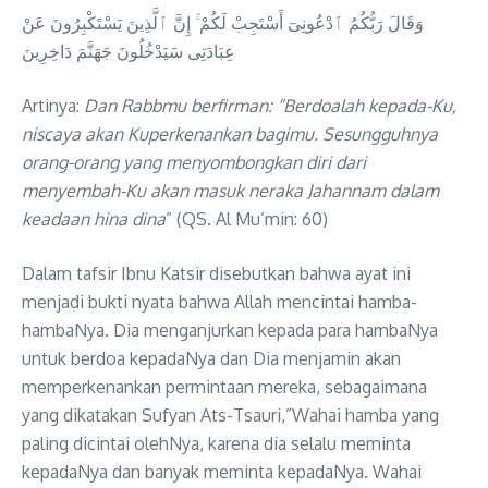
وَقَالَ رَبُّكُمُ ٱدْعُونِىٓ أَسْتَجِبْ لَكُمْ ۚ إِنَّ ٱلَّذِينَ يَسْتَكْبِرُونَ عَنْ
عِبَادَتِى سَيَدْخُلُونَ جَهَنَّمَ دَاخِرِينَ
Artinya:
Dan Rabbmu berfirman: “Berdoalah kepada-Ku,
niscaya akan Kuperkenankan bagimu. Sesungguhnya
orang-orang yang menyombongkan diri dari
menyembah-Ku akan masuk neraka Jahannam dalam
keadaan hina dina
” (QS. Al Mu’min: 60)
Dalam tafsir Ibnu Katsir disebutkan bahwa ayat ini
menjadi bukti nyata bahwa Allah mencintai hamba-
hambaNya. Dia menganjurkan kepada para hambaNya
untuk berdoa kepadaNya dan Dia menjamin akan
memperkenankan permintaan mereka, sebagaimana
yang dikatakan Sufyan Ats-Tsauri,”Wahai hamba yang
paling dicintai olehNya, karena dia selalu meminta
kepadaNya dan banyak meminta kepadaNya. Wahai