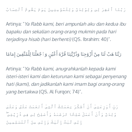
رَبَّنَا ٱغْفِرْ لِى وَلِوَٰلِدَىَّ وَلِلْمُؤْمِنِينَ يَوْمَ يَقُومُ ٱلْحِسَابُ
Artinya: “
Ya Rabb kami, beri ampunlah aku dan kedua ibu
bapaku dan sekalian orang-orang mukmin pada hari
terjadinya hisab (hari berhenti)
(QS. Ibrahim: 40)”.
رَبَّنَا هَبْ لَنَا مِنْ أَزْوَٰجِنَا وَذُرِّيَّٰتِنَا قُرَّةَ أَعْيُنٍ وَٱجْعَلْنَا لِلْمُتَّقِينَ إِمَامًا
Artinya: “
Ya Rabb kami, anugrahkanlah kepada kami
isteri-isteri kami dan keturunan kami sebagai penyenang
hati (kami), dan jadikanlah kami imam bagi orang-orang
yang bertakwa
(QS. Al Furqon; 74)”.
رَبِّ أَوْزِعْنِىٓ أَنْ أَشْكُرَ نِعْمَتَكَ ٱلَّتِىٓ أَنْعَمْتَ عَلَىَّ وَعَلَىٰ
وَٰلِدَىَّ وَأَنْ أَعْمَلَ صَٰلِحًا تَرْضَىٰهُ وَأَصْلِحْ لِى فِى ذُرِّيَّتِىٓ ۖ
إِنِّى تُبْتُ إِلَيْكَ وَإِنِّى مِنَ ٱلْمُسْلِمِينَ