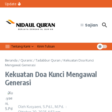
Lewati ke konten
Resmi Jalin Kerja Sama dengan FMIPA UGM
Update
Bolehkah petugas keamanan tidak sholat Jumat saat
bertugas?
Organisasi Arab dan Palestina Serukan Perlindungan
Masjid Al-Aqsa
Sajian
Tentang Kami
Kirim Tulisan
Beranda
/
Quranic
/
Tadabbur Quran
/
Kekuatan Doa Kunci
Mengawal Generasi
Kekuatan Doa Kunci Mengawal
Generasi
Oleh
Kusyaeni, S.Pd.I., M.Pd.
Oktober 20, 2025
4:53 pm