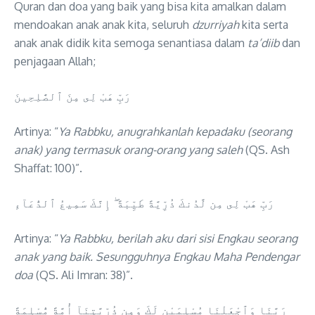
Quran dan doa yang baik yang bisa kita amalkan dalam
mendoakan anak anak kita, seluruh
dzurriyah
kita serta
anak anak didik kita semoga senantiasa dalam
ta’diib
dan
penjagaan Allah;
رَبِّ هَبْ لِى مِنَ ٱلصَّٰلِحِينَ
Artinya: “
Ya Rabbku, anugrahkanlah kepadaku (seorang
anak) yang termasuk orang-orang yang saleh
(QS. Ash
Shaffat: 100)”.
رَبِّ هَبْ لِى مِن لَّدُنكَ ذُرِّيَّةً طَيِّبَةً ۖ إِنَّكَ سَمِيعُ ٱلدُّعَآءِ
Artinya: “
Ya Rabbku, berilah aku dari sisi Engkau seorang
anak yang baik. Sesungguhnya Engkau Maha Pendengar
doa
(QS. Ali Imran: 38)”.
رَبَّنَا وَٱجْعَلْنَا مُسْلِمَيْنِ لَكَ وَمِن ذُرِّيَّتِنَآ أُمَّةً مُّسْلِمَةً