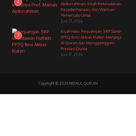
2
Abdurrahman: Kisah Keteladanan,
Kesederhanaan, dan Warisan
Pemersatu Umat
Juni 21, 2026
Kisah Haru Perjuangan 549 Santri
3
PPTQ Ibnu Abbas Klaten Menjaga
Al-Quran dan Menggenggam
Prestasi Dunia
Juni 17, 2026
Copyright © 2026 NIDAUL QUR'AN