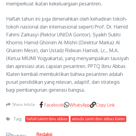
memperkuat ikatan kekeluargaan pesantren.
Haflah tahun ini juga dimeriahkan oleh kehadiran tokoh-
tokoh nasional dan internasional seperti Prof. Dr. Hamid
Fahmi Zarkasyi (Rektor UNIDA Gontor), Syaikh Subhi
Khomis Hamid Ghonim Al-Mishri (Direktur Markaz Al
Ghanim Mesir), dan Ustadz Ridwan Hamidi, Lc., M.A.
(Ketua MIUMI Yogyakarta), yang menyampaikan tausiyah
dan apresiasi atas capaian pesantren. PPTQ Ibnu Abbas
Klaten kembali membuktikan bahwa pesantren adalah
pusat pendidikan yang relevan, adaptif, dan strategis
bagi pembangunan generasi bangsa.
Share Article
Facebook
WhatsApp
Copy Link
Tag:
haflah takrim ibnu abbas
wisuda santri ibnu abbas klaten
Redaksi