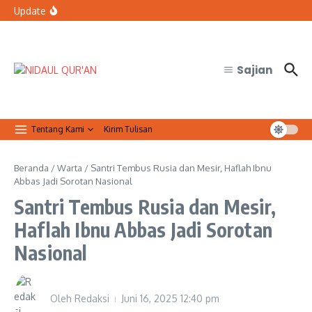
Lewati ke konten
Resmi Jalin Kerja Sama dengan FMIPA UGM
Update
Bolehkah petugas keamanan tidak sholat Jumat saat
bertugas?
Organisasi Arab dan Palestina Serukan Perlindungan
Masjid Al-Aqsa
Sajian
Tentang Kami
Kirim Tulisan
Beranda
/
Warta
/
Santri Tembus Rusia dan Mesir, Haflah Ibnu
Abbas Jadi Sorotan Nasional
Santri Tembus Rusia dan Mesir,
Haflah Ibnu Abbas Jadi Sorotan
Nasional
Oleh
Redaksi
Juni 16, 2025
12:40 pm