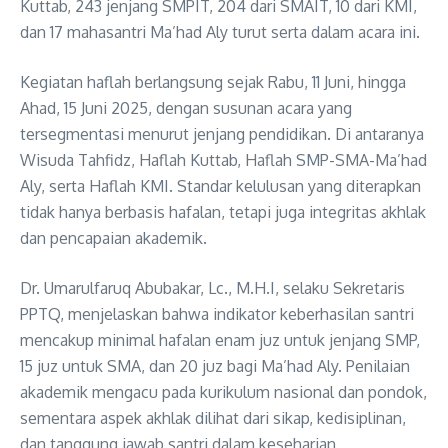
Kuttab, 243 jenjang SMPIT, 204 dari SMAIT, 10 dari KMI,
dan 17 mahasantri Ma’had Aly turut serta dalam acara ini.
Kegiatan haflah berlangsung sejak Rabu, 11 Juni, hingga
Ahad, 15 Juni 2025, dengan susunan acara yang
tersegmentasi menurut jenjang pendidikan. Di antaranya
Wisuda Tahfidz, Haflah Kuttab, Haflah SMP-SMA-Ma’had
Aly, serta Haflah KMI. Standar kelulusan yang diterapkan
tidak hanya berbasis hafalan, tetapi juga integritas akhlak
dan pencapaian akademik.
Dr. Umarulfaruq Abubakar, Lc., M.H.I, selaku Sekretaris
PPTQ, menjelaskan bahwa indikator keberhasilan santri
mencakup minimal hafalan enam juz untuk jenjang SMP,
15 juz untuk SMA, dan 20 juz bagi Ma’had Aly. Penilaian
akademik mengacu pada kurikulum nasional dan pondok,
sementara aspek akhlak dilihat dari sikap, kedisiplinan,
dan tanggung jawab santri dalam keseharian.