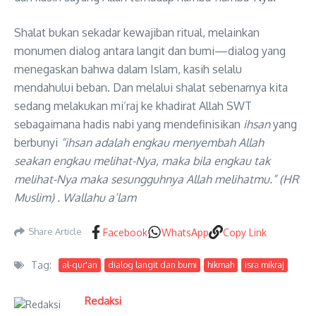
Shalat bukan sekadar kewajiban ritual, melainkan
monumen dialog antara langit dan bumi—dialog yang
menegaskan bahwa dalam Islam, kasih selalu
mendahului beban. Dan melalui shalat sebenarnya kita
sedang melakukan mi’raj ke khadirat Allah SWT
sebagaimana hadis nabi yang mendefinisikan
ihsan
yang
berbunyi
“ihsan adalah engkau menyembah Allah
seakan engkau melihat-Nya, maka bila engkau tak
melihat-Nya maka sesungguhnya Allah melihatmu.” (HR
Muslim) . Wallahu a’lam
Share Article
Facebook
WhatsApp
Copy Link
Tag:
al-qur'an
dialog langit dan bumi
hikmah
isra mikraj
Redaksi