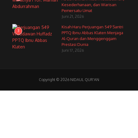
Kesederhanaan, dan Warisan
Pemersatu Umat
Juni 21, 2026
Kisah Haru Perjuangan 549 Santri
3
PPTQ Ibnu Abbas Klaten Menjaga
Al-Quran dan Menggenggam
Prestasi Dunia
Juni 17, 2026
Copyright © 2026 NIDAUL QUR'AN