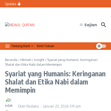
Lewati ke konten
bertugas?
Update
Organisasi Arab dan Palestina Serukan Perlindungan
Masjid Al-Aqsa
Qur’anic Healing: Waqaf dan Ibtida’ Menjadi Dimensi
Psikologis dalam Ketenangan Jiwa
Sajian
Tentang Kami
Kirim Tulisan
Beranda
/
Hikmah
/
Insight
/
Syariat yang Humanis: Keringanan
Shalat dan Etika Nabi dalam Memimpin
Syariat yang Humanis: Keringanan
Shalat dan Etika Nabi dalam
Memimpin
Oleh
Redaksi
Januari 23, 2026
1:19 pm