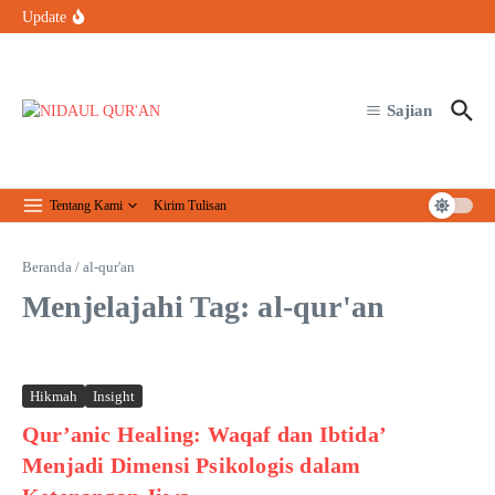
Lewati ke konten
Bolehkah petugas keamanan tidak sholat Jumat saat bertugas?
Update
Organisasi Arab dan Palestina Serukan Perlindungan Masjid Al-Aqsa
Qur’anic Healing: Waqaf dan Ibtida’ Menjadi Dimensi Psikologis
dalam Ketenangan Jiwa
Sajian
Tentang Kami
Kirim Tulisan
Beranda
/
al-qur'an
Menjelajahi Tag: al-qur'an
Hikmah
Insight
Qur’anic Healing: Waqaf dan Ibtida’
Menjadi Dimensi Psikologis dalam