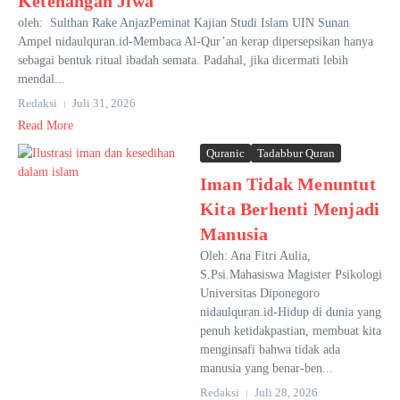
Ketenangan Jiwa
oleh: Sulthan Rake AnjazPeminat Kajian Studi Islam UIN Sunan
Ampel nidaulquran.id-Membaca Al-Qur’an kerap dipersepsikan hanya
sebagai bentuk ritual ibadah semata. Padahal, jika dicermati lebih
mendal...
Redaksi
Juli 31, 2026
Read More
Quranic
Tadabbur Quran
Iman Tidak Menuntut
Kita Berhenti Menjadi
Manusia
Oleh: Ana Fitri Aulia,
S.Psi.Mahasiswa Magister Psikologi
Universitas Diponegoro
nidaulquran.id-Hidup di dunia yang
penuh ketidakpastian, membuat kita
menginsafi bahwa tidak ada
manusia yang benar-ben...
Redaksi
Juli 28, 2026