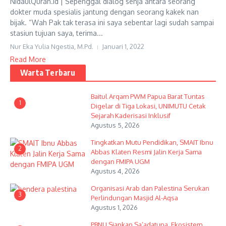
NidaulQuran.id | Sepenggal dialog senja antara seorang
dokter muda spesialis jantung dengan seorang kakek nan
bijak. “Wah Pak tak terasa ini saya sebentar lagi sudah sampai
stasiun tujuan saya, terima...
Nur Eka Yulia Ngestia, M.Pd.
Januari 1, 2022
Read More
Warta Terbaru
Baitul Arqam PWM Papua Barat Tuntas
1
Digelar di Tiga Lokasi, UNIMUTU Cetak
Sejarah Kaderisasi Inklusif
Agustus 5, 2026
Tingkatkan Mutu Pendidikan, SMAIT Ibnu
2
Abbas Klaten Resmi Jalin Kerja Sama
dengan FMIPA UGM
Agustus 4, 2026
Organisasi Arab dan Palestina Serukan
3
Perlindungan Masjid Al-Aqsa
Agustus 1, 2026
PBNU Siapkan Sa’adatuna, Ekosistem