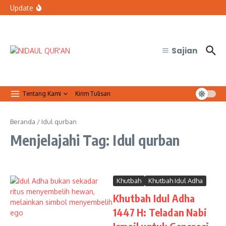
Lewati ke konten
bertugas?
Update
Organisasi Arab dan Palestina Serukan Perlindungan
Masjid Al-Aqsa
Qur’anic Healing: Waqaf dan Ibtida’ Menjadi Dimensi
Psikologis dalam Ketenangan Jiwa
Sajian
Tentang Kami
Kirim Tulisan
Beranda
/
Idul qurban
Menjelajahi Tag: Idul qurban
Khutbah
Khutbah Idul Adha
Khutbah Idul Adha
1447 H: Teladan Nabi