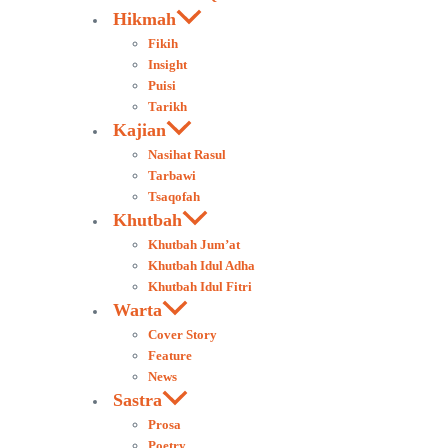
Hikmah
Fikih
Insight
Puisi
Tarikh
Kajian
Nasihat Rasul
Tarbawi
Tsaqofah
Khutbah
Khutbah Jum’at
Khutbah Idul Adha
Khutbah Idul Fitri
Warta
Cover Story
Feature
News
Sastra
Prosa
Poetry