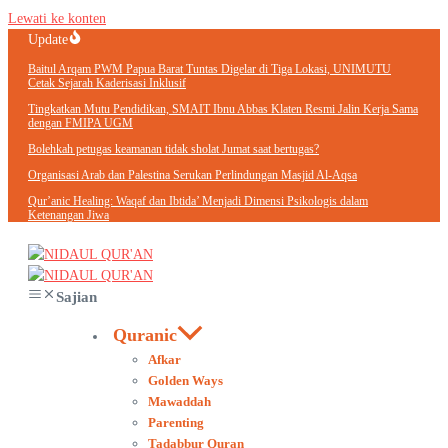
Lewati ke konten
Update
Baitul Arqam PWM Papua Barat Tuntas Digelar di Tiga Lokasi, UNIMUTU
Cetak Sejarah Kaderisasi Inklusif
Tingkatkan Mutu Pendidikan, SMAIT Ibnu Abbas Klaten Resmi Jalin Kerja Sama
dengan FMIPA UGM
Bolehkah petugas keamanan tidak sholat Jumat saat bertugas?
Organisasi Arab dan Palestina Serukan Perlindungan Masjid Al-Aqsa
Qur’anic Healing: Waqaf dan Ibtida’ Menjadi Dimensi Psikologis dalam
Ketenangan Jiwa
Sajian
Quranic
Afkar
Golden Ways
Mawaddah
Parenting
Tadabbur Quran