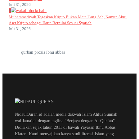
Juli 31, 2026
6
Muhammadiyah Tegaskan Kripto Bukan Mata Uang Sah, Namun Akui
Aset Kripto sebagai Harta Bernilai Sesuai Syariah
Juli 31, 2026
qurban prozis ibnu abbas
NidaulQuran.id adalah media dakwah Islam Ahlus Sunnah
wal Jama’ah dengan tagline "Berjaya dengan Al-Qur’an".
Didirikan sejak tahun 2011 di bawah Yayasan Ibnu Abbas
Klaten. Kami menyajikan karya studi literasi Islam yang