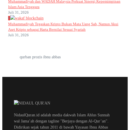
Muhammadiyah dan WADAH Malaysia Perkuat Sinergi Kepemimpinan
Islam Asia Tenggara
Juli 31, 2026
6
Muhammadiyah Tegaskan Kripto Bukan Mata Uang Sah, Namun Akui
Aset Kripto sebagai Harta Bernilai Sesuai Syariah
Juli 31, 2026
qurban prozis ibnu abbas
NidaulQuran.id adalah media dakwah Islam Ahlus Sunnah
wal Jama’ah dengan tagline "Berjaya dengan Al-Qur’an".
Didirikan sejak tahun 2011 di bawah Yayasan Ibnu Abbas