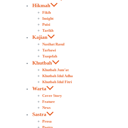
Hikmah
Fikih
Insight
Puisi
Tarikh
Kajian
Nasihat Rasul
Tarbawi
Tsaqofah
Khutbah
Khutbah Jum’at
Khutbah Idul Adha
Khutbah Idul Fitri
Warta
Cover Story
Feature
News
Sastra
Prosa
Poetry