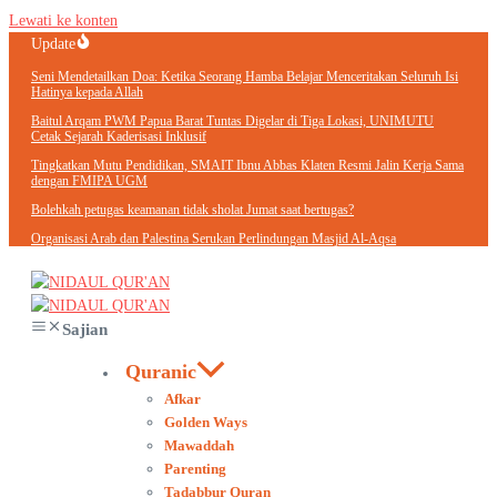
Lewati ke konten
Update
Seni Mendetailkan Doa: Ketika Seorang Hamba Belajar Menceritakan Seluruh Isi
Hatinya kepada Allah
Baitul Arqam PWM Papua Barat Tuntas Digelar di Tiga Lokasi, UNIMUTU
Cetak Sejarah Kaderisasi Inklusif
Tingkatkan Mutu Pendidikan, SMAIT Ibnu Abbas Klaten Resmi Jalin Kerja Sama
dengan FMIPA UGM
Bolehkah petugas keamanan tidak sholat Jumat saat bertugas?
Organisasi Arab dan Palestina Serukan Perlindungan Masjid Al-Aqsa
Sajian
Quranic
Afkar
Golden Ways
Mawaddah
Parenting
Tadabbur Quran