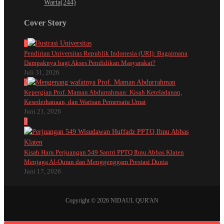
Warta
(244)
Cover Story
1
Pendirian Universitas Republik Indonesia (URI): Bagaimana
Dampaknya bagi Akses Pendidikan Masyarakat?
Juli 31, 2026
2
Kepergian Prof. Maman Abdurrahman: Kisah Keteladanan,
Kesederhanaan, dan Warisan Pemersatu Umat
Juni 21, 2026
3
Kisah Haru Perjuangan 549 Santri PPTQ Ibnu Abbas Klaten
Menjaga Al-Quran dan Menggenggam Prestasi Dunia
Juni 17, 2026
Copyright © 2026 NIDAUL QUR'AN