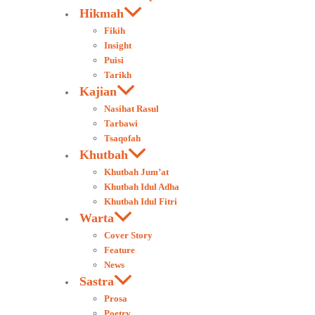
Hikmah
Fikih
Insight
Puisi
Tarikh
Kajian
Nasihat Rasul
Tarbawi
Tsaqofah
Khutbah
Khutbah Jum’at
Khutbah Idul Adha
Khutbah Idul Fitri
Warta
Cover Story
Feature
News
Sastra
Prosa
Poetry