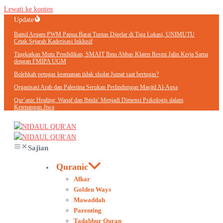
Lewati ke konten
Update
Baitul Arqam PWM Papua Barat Tuntas Digelar di Tiga Lokasi, UNIMUTU
Cetak Sejarah Kaderisasi Inklusif
Tingkatkan Mutu Pendidikan, SMAIT Ibnu Abbas Klaten Resmi Jalin Kerja Sama
dengan FMIPA UGM
Bolehkah petugas keamanan tidak sholat Jumat saat bertugas?
Organisasi Arab dan Palestina Serukan Perlindungan Masjid Al-Aqsa
Qur’anic Healing: Waqaf dan Ibtida’ Menjadi Dimensi Psikologis dalam
Ketenangan Jiwa
Sajian
Quranic
Afkar
Golden Ways
Mawaddah
Parenting
Tadabbur Quran