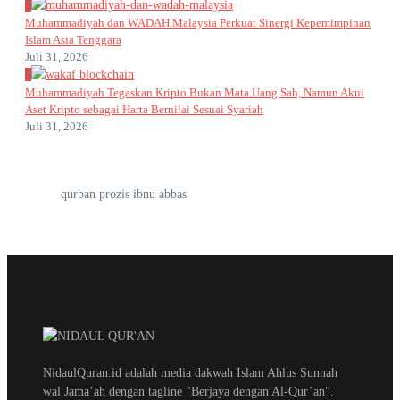
5
Muhammadiyah dan WADAH Malaysia Perkuat Sinergi Kepemimpinan
Islam Asia Tenggara
Juli 31, 2026
6
Muhammadiyah Tegaskan Kripto Bukan Mata Uang Sah, Namun Akui
Aset Kripto sebagai Harta Bernilai Sesuai Syariah
Juli 31, 2026
qurban prozis ibnu abbas
NidaulQuran.id adalah media dakwah Islam Ahlus Sunnah
wal Jama’ah dengan tagline "Berjaya dengan Al-Qur’an".