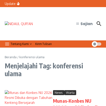
Lewati ke konten
Resmi Jalin Kerja Sama dengan FMIPA UGM
Update
Bolehkah petugas keamanan tidak sholat Jumat saat
bertugas?
Organisasi Arab dan Palestina Serukan Perlindungan
Masjid Al-Aqsa
Sajian
Tentang Kami
Kirim Tulisan
Beranda
/
konferensi ulama
Menjelajahi Tag: konferensi
ulama
News
Warta
Munas-Konbes NU