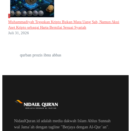
6
Muhammadiyah Tegaskan Kripto Bukan Mata Uang Sah, Namun Akui
Aset Kripto sebagai Harta Bernilai Sesuai Syariah
Juli 31, 2026
qurban prozis ibnu abbas
NidaulQuran.id adalah media dakwah Islam Ahlus Sunnah
wal Jama’ah dengan tagline "Berjaya dengan Al-Qur’an".