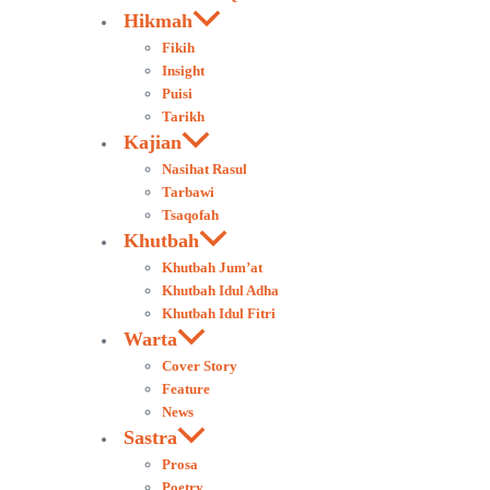
Hikmah
Fikih
Insight
Puisi
Tarikh
Kajian
Nasihat Rasul
Tarbawi
Tsaqofah
Khutbah
Khutbah Jum’at
Khutbah Idul Adha
Khutbah Idul Fitri
Warta
Cover Story
Feature
News
Sastra
Prosa
Poetry