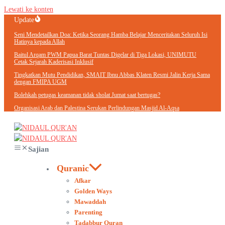
Lewati ke konten
Update
Seni Mendetailkan Doa: Ketika Seorang Hamba Belajar Menceritakan Seluruh Isi
Hatinya kepada Allah
Baitul Arqam PWM Papua Barat Tuntas Digelar di Tiga Lokasi, UNIMUTU
Cetak Sejarah Kaderisasi Inklusif
Tingkatkan Mutu Pendidikan, SMAIT Ibnu Abbas Klaten Resmi Jalin Kerja Sama
dengan FMIPA UGM
Bolehkah petugas keamanan tidak sholat Jumat saat bertugas?
Organisasi Arab dan Palestina Serukan Perlindungan Masjid Al-Aqsa
Sajian
Quranic
Afkar
Golden Ways
Mawaddah
Parenting
Tadabbur Quran