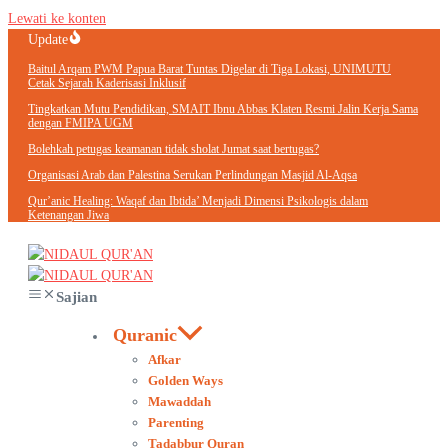
Lewati ke konten
Update
Baitul Arqam PWM Papua Barat Tuntas Digelar di Tiga Lokasi, UNIMUTU
Cetak Sejarah Kaderisasi Inklusif
Tingkatkan Mutu Pendidikan, SMAIT Ibnu Abbas Klaten Resmi Jalin Kerja Sama
dengan FMIPA UGM
Bolehkah petugas keamanan tidak sholat Jumat saat bertugas?
Organisasi Arab dan Palestina Serukan Perlindungan Masjid Al-Aqsa
Qur’anic Healing: Waqaf dan Ibtida’ Menjadi Dimensi Psikologis dalam
Ketenangan Jiwa
Sajian
Quranic
Afkar
Golden Ways
Mawaddah
Parenting
Tadabbur Quran