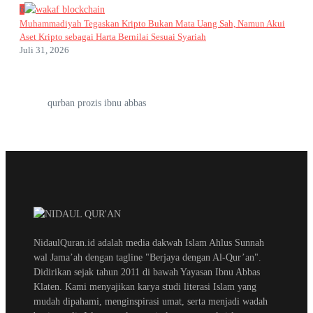
6
Muhammadiyah Tegaskan Kripto Bukan Mata Uang Sah, Namun Akui
Aset Kripto sebagai Harta Bernilai Sesuai Syariah
Juli 31, 2026
qurban prozis ibnu abbas
NidaulQuran.id adalah media dakwah Islam Ahlus Sunnah
wal Jama’ah dengan tagline "Berjaya dengan Al-Qur’an".
Didirikan sejak tahun 2011 di bawah Yayasan Ibnu Abbas
Klaten. Kami menyajikan karya studi literasi Islam yang
mudah dipahami, menginspirasi umat, serta menjadi wadah