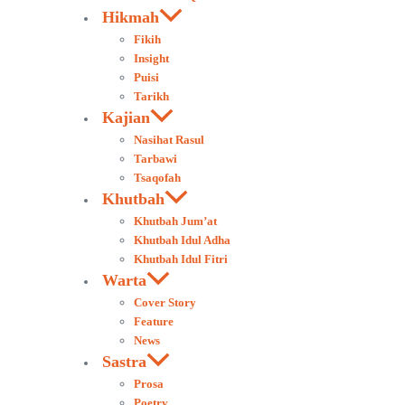
Hikmah
Fikih
Insight
Puisi
Tarikh
Kajian
Nasihat Rasul
Tarbawi
Tsaqofah
Khutbah
Khutbah Jum’at
Khutbah Idul Adha
Khutbah Idul Fitri
Warta
Cover Story
Feature
News
Sastra
Prosa
Poetry