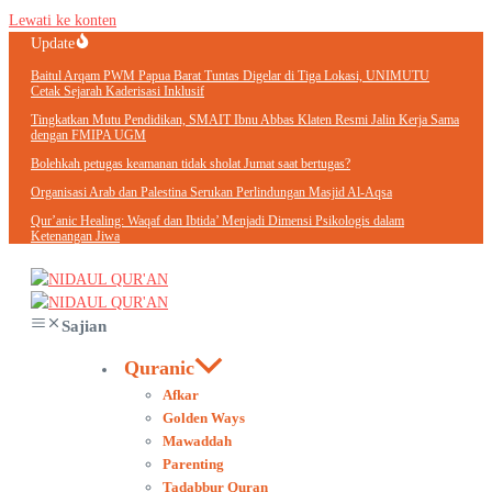
Lewati ke konten
Update
Baitul Arqam PWM Papua Barat Tuntas Digelar di Tiga Lokasi, UNIMUTU
Cetak Sejarah Kaderisasi Inklusif
Tingkatkan Mutu Pendidikan, SMAIT Ibnu Abbas Klaten Resmi Jalin Kerja Sama
dengan FMIPA UGM
Bolehkah petugas keamanan tidak sholat Jumat saat bertugas?
Organisasi Arab dan Palestina Serukan Perlindungan Masjid Al-Aqsa
Qur’anic Healing: Waqaf dan Ibtida’ Menjadi Dimensi Psikologis dalam
Ketenangan Jiwa
Sajian
Quranic
Afkar
Golden Ways
Mawaddah
Parenting
Tadabbur Quran