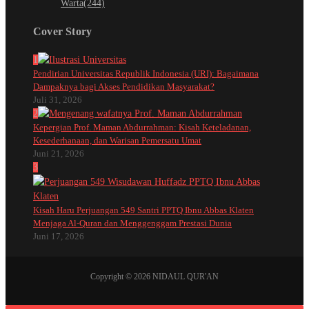
Warta
(244)
Cover Story
1
Pendirian Universitas Republik Indonesia (URI): Bagaimana
Dampaknya bagi Akses Pendidikan Masyarakat?
Juli 31, 2026
2
Kepergian Prof. Maman Abdurrahman: Kisah Keteladanan,
Kesederhanaan, dan Warisan Pemersatu Umat
Juni 21, 2026
3
Kisah Haru Perjuangan 549 Santri PPTQ Ibnu Abbas Klaten
Menjaga Al-Quran dan Menggenggam Prestasi Dunia
Juni 17, 2026
Copyright © 2026 NIDAUL QUR'AN