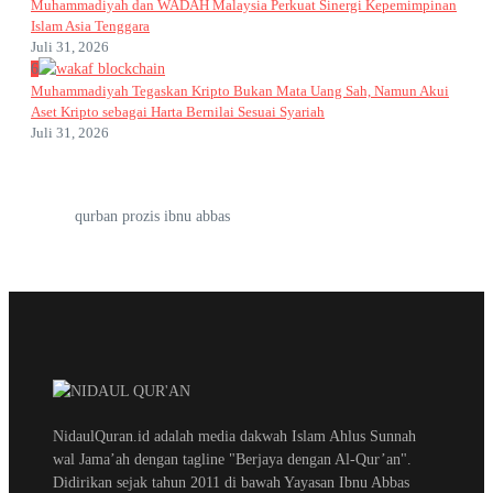
Muhammadiyah dan WADAH Malaysia Perkuat Sinergi Kepemimpinan
Islam Asia Tenggara
Juli 31, 2026
6
Muhammadiyah Tegaskan Kripto Bukan Mata Uang Sah, Namun Akui
Aset Kripto sebagai Harta Bernilai Sesuai Syariah
Juli 31, 2026
qurban prozis ibnu abbas
NidaulQuran.id adalah media dakwah Islam Ahlus Sunnah
wal Jama’ah dengan tagline "Berjaya dengan Al-Qur’an".
Didirikan sejak tahun 2011 di bawah Yayasan Ibnu Abbas