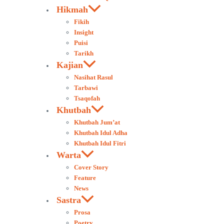
Hikmah
Fikih
Insight
Puisi
Tarikh
Kajian
Nasihat Rasul
Tarbawi
Tsaqofah
Khutbah
Khutbah Jum’at
Khutbah Idul Adha
Khutbah Idul Fitri
Warta
Cover Story
Feature
News
Sastra
Prosa
Poetry