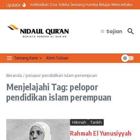
Lewati ke konten
Update
Seni Mendetailkan Doa: Ketika Seorang Hamba Belajar Menceritakan Selu
Sajian
Tentang Kami
Kirim Tulisan
Beranda
/
pelopor pendidikan islam perempuan
Menjelajahi Tag: pelopor
pendidikan islam perempuan
Hikmah
Tarikh
Rahmah El Yunusiyyah