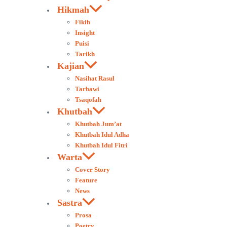
Hikmah
Fikih
Insight
Puisi
Tarikh
Kajian
Nasihat Rasul
Tarbawi
Tsaqofah
Khutbah
Khutbah Jum’at
Khutbah Idul Adha
Khutbah Idul Fitri
Warta
Cover Story
Feature
News
Sastra
Prosa
Poetry