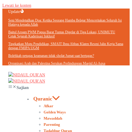
Lewati ke konten
Update
Seni Mendetailkan Doa: Ketika Seorang Hamba Belajar Menceritakan Seluruh Isi
Hatinya kepada Allah
Baitul Arqam PWM Papua Barat Tuntas Digelar di Tiga Lokasi, UNIMUTU
Cetak Sejarah Kaderisasi Inklusif
Tingkatkan Mutu Pendidikan, SMAIT Ibnu Abbas Klaten Resmi Jalin Kerja Sama
dengan FMIPA UGM
Bolehkah petugas keamanan tidak sholat Jumat saat bertugas?
Organisasi Arab dan Palestina Serukan Perlindungan Masjid Al-Aqsa
Sajian
Quranic
Afkar
Golden Ways
Mawaddah
Parenting
Tadabbur Quran