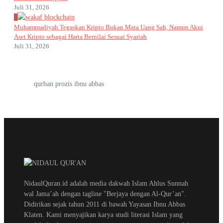
Juli 31, 2026
6
Muhammadiyah Tegaskan Kripto Bukan Mata Uang Sah, Namun Akui
Aset Kripto sebagai Harta Bernilai Sesuai Syariah
Juli 31, 2026
qurban prozis ibnu abbas
NidaulQuran.id adalah media dakwah Islam Ahlus Sunnah
wal Jama’ah dengan tagline "Berjaya dengan Al-Qur’an".
Didirikan sejak tahun 2011 di bawah Yayasan Ibnu Abbas
Klaten. Kami menyajikan karya studi literasi Islam yang