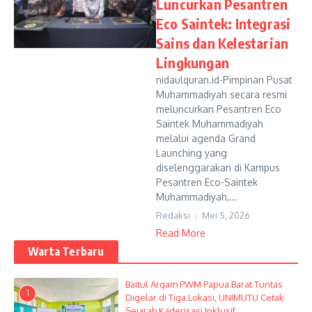
Luncurkan Pesantren
Eco Saintek: Integrasi
Sains dan Kelestarian
Lingkungan
nidaulquran.id-Pimpinan Pusat
Muhammadiyah secara resmi
meluncurkan Pesantren Eco
Saintek Muhammadiyah
melalui agenda Grand
Launching yang
diselenggarakan di Kampus
Pesantren Eco-Saintek
Muhammadiyah,...
Redaksi
Mei 5, 2026
Read More
Warta Terbaru
Baitul Arqam PWM Papua Barat Tuntas
1
Digelar di Tiga Lokasi, UNIMUTU Cetak
Sejarah Kaderisasi Inklusif