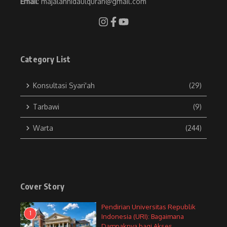
Email
: majalahnidaulquran@gmail.com
Category List
Konsultasi Syari'ah
(29)
Tarbawi
(9)
Warta
(244)
Cover Story
Pendirian Universitas Republik
1
Indonesia (URI): Bagaimana
Dampaknya bagi Akses