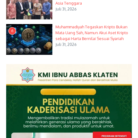
Asia Tenggara
Juli 31, 2026
Muhammadiyah Tegaskan Kripto Bukan
6
Mata Uang Sah, Namun Akui Aset Kripto
sebagai Harta Bernilai Sesuai Syariah
Juli 31, 2026