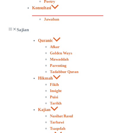
Poetry
Konsultasi
Jawaban
Sajian
Quranic
Afkar
Golden Ways
Mawaddah
Parenting
Tadabbur Quran
Hikmah
Fikih
Insight
Puisi
Tarikh
Kajian
Nasihat Rasul
Tarbawi
Tsaqofah