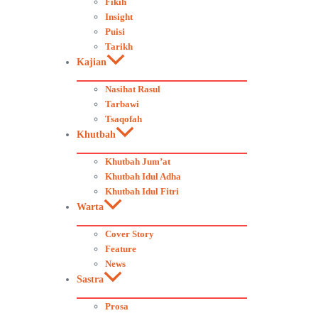
Fikih
Insight
Puisi
Tarikh
Kajian
Nasihat Rasul
Tarbawi
Tsaqofah
Khutbah
Khutbah Jum’at
Khutbah Idul Adha
Khutbah Idul Fitri
Warta
Cover Story
Feature
News
Sastra
Prosa