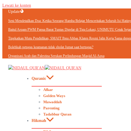
Lewati ke konten
Update
Seni Mendetailkan Doa: Ketika Seorang Hamba Belajar Menceritakan Seluruh Isi Hatiny
Baitul Arqam PWM Papua Barat Tuntas Digelar di Tiga Lokasi, UNIMUTU Cetak Sejara
Tingkatkan Mutu Pendidikan, SMAIT Ibnu Abbas Klaten Resmi Jalin Kerja Sama d
Bolehkah petugas keamanan tidak sholat Jumat saat bertugas?
Organisasi Arab dan Palestina Serukan Perlindungan Masjid Al-Aqsa
Quranic
Afkar
Golden Ways
Mawaddah
Parenting
Tadabbur Quran
Hikmah