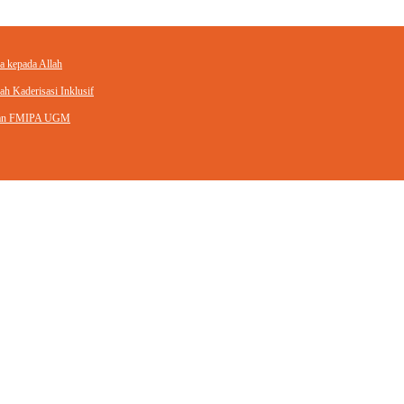
a kepada Allah
h Kaderisasi Inklusif
engan FMIPA UGM