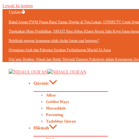
Lewati ke konten
Update
Baitul Arqam PWM Papua Barat Tuntas Digelar di Tiga Lokasi, UNIMUTU Cetak Sejara
Tingkatkan Mutu Pendidikan, SMAIT Ibnu Abbas Klaten Resmi Jalin Kerja Sama d
Bolehkah petugas keamanan tidak sholat Jumat saat bertugas?
Organisasi Arab dan Palestina Serukan Perlindungan Masjid Al-Aqsa
Qur’anic Healing: Waqaf dan Ibtida’ Menjadi Dimensi Psikologis dalam Ketenangan Jiw
Quranic
Afkar
Golden Ways
Mawaddah
Parenting
Tadabbur Quran
Hikmah