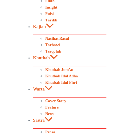
Fikih
Insight
Puisi
Tarikh
Kajian
Nasihat Rasul
Tarbawi
Tsaqofah
Khutbah
Khutbah Jum’at
Khutbah Idul Adha
Khutbah Idul Fitri
Warta
Cover Story
Feature
News
Sastra
Prosa