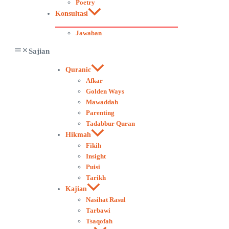
Poetry
Konsultasi
Jawaban
Sajian
Quranic
Afkar
Golden Ways
Mawaddah
Parenting
Tadabbur Quran
Hikmah
Fikih
Insight
Puisi
Tarikh
Kajian
Nasihat Rasul
Tarbawi
Tsaqofah