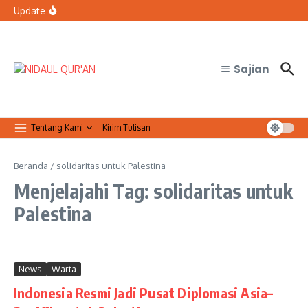
Lewati ke konten
bertugas?
Update
Organisasi Arab dan Palestina Serukan Perlindungan
Masjid Al-Aqsa
Qur’anic Healing: Waqaf dan Ibtida’ Menjadi Dimensi
Psikologis dalam Ketenangan Jiwa
Sajian
Tentang Kami
Kirim Tulisan
Beranda
/
solidaritas untuk Palestina
Menjelajahi Tag: solidaritas untuk
Palestina
News
Warta
Indonesia Resmi Jadi Pusat Diplomasi Asia–