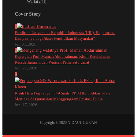
Warta
(244)
Cover Story
1
Pendirian Universitas Republik Indonesia (URI): Bagaimana
Dampaknya bagi Akses Pendidikan Masyarakat?
Juli 31, 2026
2
Kepergian Prof. Maman Abdurrahman: Kisah Keteladanan,
Kesederhanaan, dan Warisan Pemersatu Umat
Juni 21, 2026
3
Kisah Haru Perjuangan 549 Santri PPTQ Ibnu Abbas Klaten
Menjaga Al-Quran dan Menggenggam Prestasi Dunia
Juni 17, 2026
Copyright © 2026 NIDAUL QUR'AN