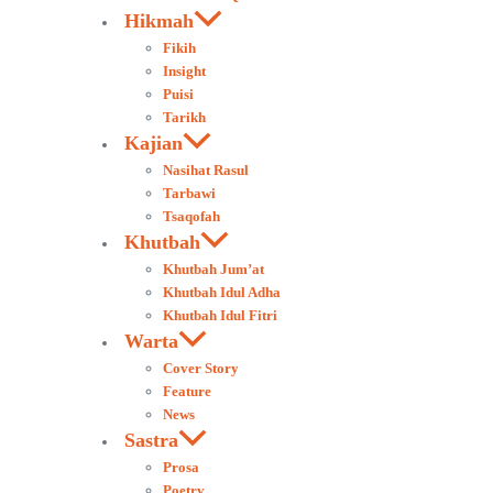
Hikmah
Fikih
Insight
Puisi
Tarikh
Kajian
Nasihat Rasul
Tarbawi
Tsaqofah
Khutbah
Khutbah Jum’at
Khutbah Idul Adha
Khutbah Idul Fitri
Warta
Cover Story
Feature
News
Sastra
Prosa
Poetry