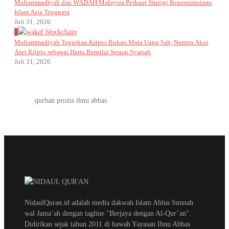
Muhammadiyah dan WADAH Malaysia Perkuat Sinergi Kepemimpinan
Islam Asia Tenggara
Juli 31, 2026
6
Muhammadiyah Tegaskan Kripto Bukan Mata Uang Sah, Namun Akui
Aset Kripto sebagai Harta Bernilai Sesuai Syariah
Juli 31, 2026
qurban prozis ibnu abbas
NidaulQuran.id adalah media dakwah Islam Ahlus Sunnah
wal Jama’ah dengan tagline "Berjaya dengan Al-Qur’an".
Didirikan sejak tahun 2011 di bawah Yayasan Ibnu Abbas