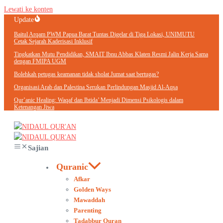
Lewati ke konten
Update
Baitul Arqam PWM Papua Barat Tuntas Digelar di Tiga Lokasi, UNIMUTU
Cetak Sejarah Kaderisasi Inklusif
Tingkatkan Mutu Pendidikan, SMAIT Ibnu Abbas Klaten Resmi Jalin Kerja Sama
dengan FMIPA UGM
Bolehkah petugas keamanan tidak sholat Jumat saat bertugas?
Organisasi Arab dan Palestina Serukan Perlindungan Masjid Al-Aqsa
Qur’anic Healing: Waqaf dan Ibtida’ Menjadi Dimensi Psikologis dalam
Ketenangan Jiwa
Sajian
Quranic
Afkar
Golden Ways
Mawaddah
Parenting
Tadabbur Quran