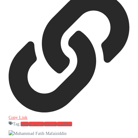
Copy Link
Tag:
adab
al-qur'an
hikmah
tadabbur