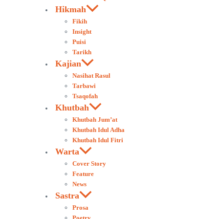
Hikmah
Fikih
Insight
Puisi
Tarikh
Kajian
Nasihat Rasul
Tarbawi
Tsaqofah
Khutbah
Khutbah Jum’at
Khutbah Idul Adha
Khutbah Idul Fitri
Warta
Cover Story
Feature
News
Sastra
Prosa
Poetry