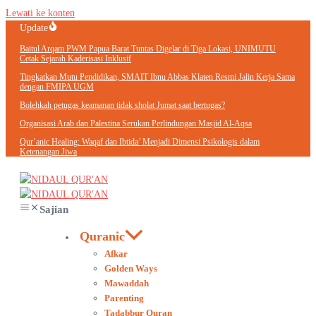
Lewati ke konten
Update
Baitul Arqam PWM Papua Barat Tuntas Digelar di Tiga Lokasi, UNIMUTU
Cetak Sejarah Kaderisasi Inklusif
Tingkatkan Mutu Pendidikan, SMAIT Ibnu Abbas Klaten Resmi Jalin Kerja Sama
dengan FMIPA UGM
Bolehkah petugas keamanan tidak sholat Jumat saat bertugas?
Organisasi Arab dan Palestina Serukan Perlindungan Masjid Al-Aqsa
Qur’anic Healing: Waqaf dan Ibtida’ Menjadi Dimensi Psikologis dalam
Ketenangan Jiwa
Sajian
Quranic
Afkar
Golden Ways
Mawaddah
Parenting
Tadabbur Quran