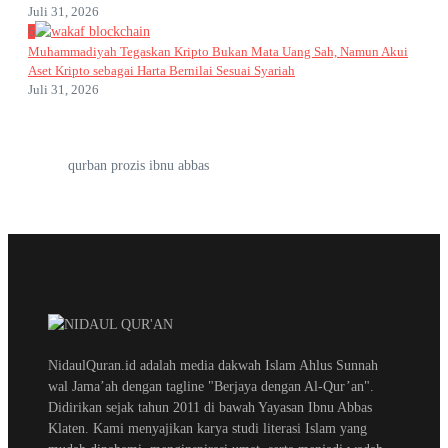
Juli 31, 2026
6
Muhammadiyah Tegaskan Kripto Bukan Mata Uang Sah, Namun Akui
Aset Kripto sebagai Harta Bernilai Sesuai Syariah
Juli 31, 2026
qurban prozis ibnu abbas
NidaulQuran.id adalah media dakwah Islam Ahlus Sunnah
wal Jama’ah dengan tagline "Berjaya dengan Al-Qur’an".
Didirikan sejak tahun 2011 di bawah Yayasan Ibnu Abbas
Klaten. Kami menyajikan karya studi literasi Islam yang