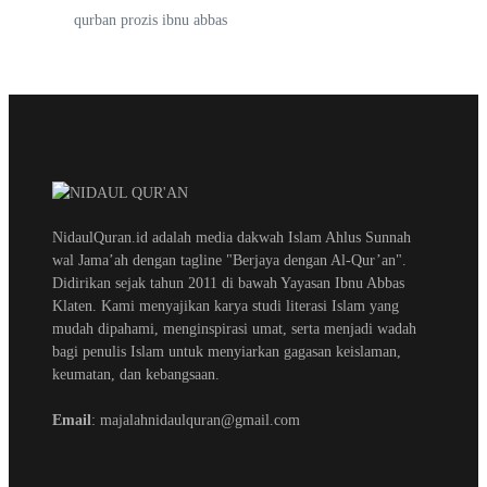
qurban prozis ibnu abbas
NidaulQuran.id adalah media dakwah Islam Ahlus Sunnah
wal Jama’ah dengan tagline "Berjaya dengan Al-Qur’an".
Didirikan sejak tahun 2011 di bawah Yayasan Ibnu Abbas
Klaten. Kami menyajikan karya studi literasi Islam yang
mudah dipahami, menginspirasi umat, serta menjadi wadah
bagi penulis Islam untuk menyiarkan gagasan keislaman,
keumatan, dan kebangsaan.
Email
: majalahnidaulquran@gmail.com