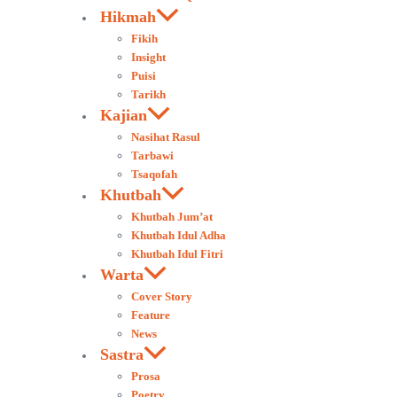
Hikmah
Fikih
Insight
Puisi
Tarikh
Kajian
Nasihat Rasul
Tarbawi
Tsaqofah
Khutbah
Khutbah Jum’at
Khutbah Idul Adha
Khutbah Idul Fitri
Warta
Cover Story
Feature
News
Sastra
Prosa
Poetry