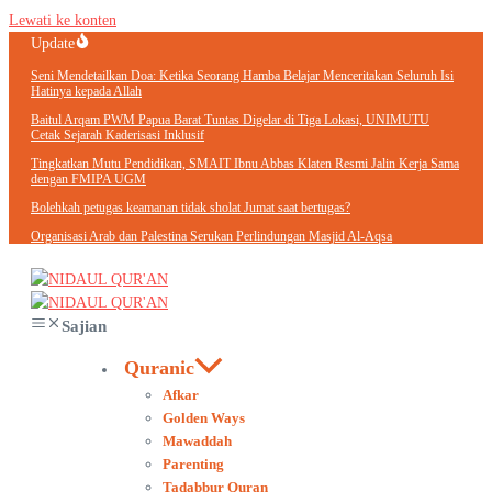
Lewati ke konten
Update
Seni Mendetailkan Doa: Ketika Seorang Hamba Belajar Menceritakan Seluruh Isi
Hatinya kepada Allah
Baitul Arqam PWM Papua Barat Tuntas Digelar di Tiga Lokasi, UNIMUTU
Cetak Sejarah Kaderisasi Inklusif
Tingkatkan Mutu Pendidikan, SMAIT Ibnu Abbas Klaten Resmi Jalin Kerja Sama
dengan FMIPA UGM
Bolehkah petugas keamanan tidak sholat Jumat saat bertugas?
Organisasi Arab dan Palestina Serukan Perlindungan Masjid Al-Aqsa
Sajian
Quranic
Afkar
Golden Ways
Mawaddah
Parenting
Tadabbur Quran