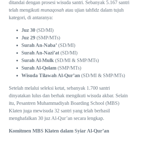
ditandai dengan prosesi wisuda santri. Sebanyak 5.167 santri
telah mengikuti
munaqosah
atau ujian tahfidz dalam tujuh
kategori, di antaranya:
Juz 30
(SD/MI)
Juz 29
(SMP/MTs)
Surah An-Naba’
(SD/MI)
Surah An-Nazi’at
(SD/MI)
Surah Al-Mulk
(SD/MI & SMP/MTs)
Surah Al-Qolam
(SMP/MTs)
Wisuda Tilawah Al-Qur’an
(SD/MI & SMP/MTs)
Setelah melalui seleksi ketat, sebanyak 1.700 santri
dinyatakan lulus dan berhak mengikuti wisuda akbar. Selain
itu, Pesantren Muhammadiyah Boarding School (MBS)
Klaten juga mewisuda 32 santri yang telah berhasil
menghafalkan 30 juz Al-Qur’an secara lengkap.
Komitmen MBS Klaten dalam Syiar Al-Qur’an