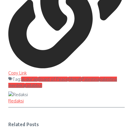
Copy Link
Tag:
al-qur'an
Board of Peace
hikmah
Palestina
palestina
merdeka
tadabbur
Redaksi
Related Posts