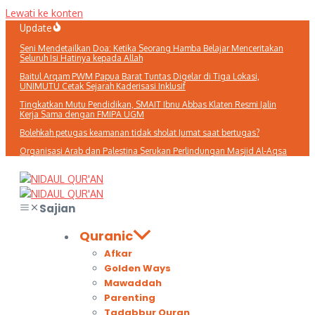
Lewati ke konten
Update
Seni Mendetailkan Doa: Ketika Seorang Hamba Belajar Menceritakan
Seluruh Isi Hatinya kepada Allah
Baitul Arqam PWM Papua Barat Tuntas Digelar di Tiga Lokasi,
UNIMUTU Cetak Sejarah Kaderisasi Inklusif
Tingkatkan Mutu Pendidikan, SMAIT Ibnu Abbas Klaten Resmi Jalin
Kerja Sama dengan FMIPA UGM
Bolehkah petugas keamanan tidak sholat Jumat saat bertugas?
Organisasi Arab dan Palestina Serukan Perlindungan Masjid Al-Aqsa
Sajian
Quranic
Afkar
Golden Ways
Mawaddah
Parenting
Tadabbur Quran