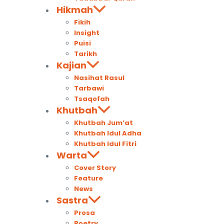
Hikmah
Fikih
Insight
Puisi
Tarikh
Kajian
Nasihat Rasul
Tarbawi
Tsaqofah
Khutbah
Khutbah Jum’at
Khutbah Idul Adha
Khutbah Idul Fitri
Warta
Cover Story
Feature
News
Sastra
Prosa
Poetry