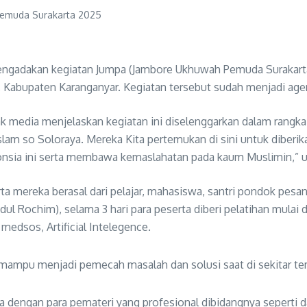
ngadakan kegiatan Jumpa (Jambore Ukhuwah Pemuda Surakarta) 
abupaten Karanganyar. Kegiatan tersebut sudah menjadi agend
k media menjelaskan kegiatan ini diselenggarkan dalam rangk
o Soloraya. Mereka Kita pertemukan di sini untuk diberikan p
sia ini serta membawa kemaslahatan pada kaum Muslimin,” uja
ta mereka berasal dari pelajar, mahasiswa, santri pondok pesan
bdul Rochim), selama 3 hari para peserta diberi pelatihan mula
medsos, Artificial Intelegence.
mpu menjadi pemecah masalah dan solusi saat di sekitar tem
dengan para pemateri yang profesional dibidangnya seperti d