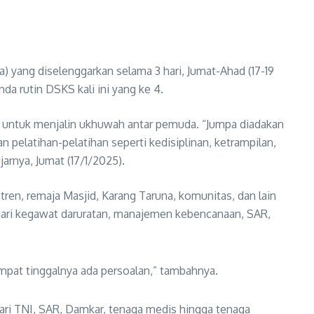
yang diselenggarkan selama 3 hari, Jumat-Ahad (17-19
a rutin DSKS kali ini yang ke 4.
a untuk menjalin ukhuwah antar pemuda. “Jumpa diadakan
elatihan-pelatihan seperti kedisiplinan, ketrampilan,
rnya, Jumat (17/1/2025).
tren, remaja Masjid, Karang Taruna, komunitas, dan lain
i dari kegawat daruratan, manajemen kebencanaan, SAR,
pat tinggalnya ada persoalan,” tambahnya.
ari TNI, SAR, Damkar, tenaga medis hingga tenaga