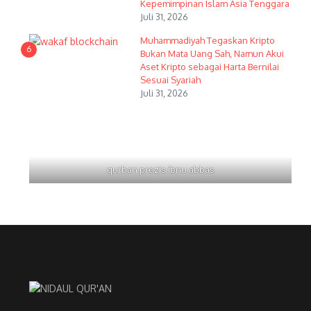
Kepemimpinan Islam Asia Tenggara
Juli 31, 2026
Muhammadiyah Tegaskan Kripto
6
Bukan Mata Uang Sah, Namun Akui
Aset Kripto sebagai Harta Bernilai
Sesuai Syariah
Juli 31, 2026
qurban prozis ibnu abbas