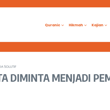
as?
d Al-Aqsa
ologis dalam Ketenangan Jiwa
Quranic
Hikmah
Kajian
DA SOLUTIF
TA DIMINTA MENJADI PE