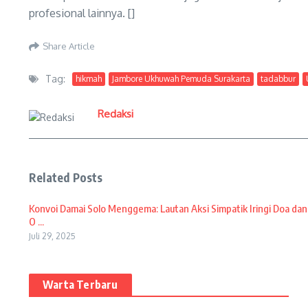
profesional lainnya. []
Share Article
Tag:
hikmah
Jambore Ukhuwah Pemuda Surakarta
tadabbur
Redaksi
Related Posts
Konvoi Damai Solo Menggema: Lautan Aksi Simpatik Iringi Doa dan
O ...
Juli 29, 2025
Warta Terbaru