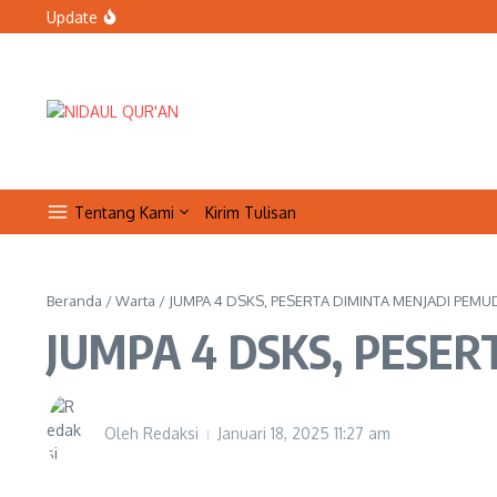
Bolehkah petugas keamanan tidak sholat Jumat saat bertug
Lewati ke konten
Update
Organisasi Arab dan Palestina Serukan Perlindungan Masji
Qur’anic Healing: Waqaf dan Ibtida’ Menjadi Dimensi Psik
Tentang Kami
Kirim Tulisan
Beranda
/
Warta
/
JUMPA 4 DSKS, PESERTA DIMINTA MENJADI PEMU
JUMPA 4 DSKS, PESER
Oleh
Redaksi
Januari 18, 2025
11:27 am