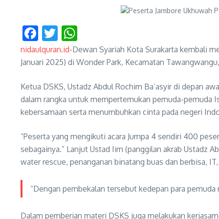
Facebook
Twitter
WhatsApp
nidaulquran.id
-Dewan Syariah Kota Surakarta kembali me
Januari 2025) di Wonder Park, Kecamatan Tawangwangu, K
Ketua DSKS, Ustadz Abdul Rochim Ba’asyir di depan awa
dalam rangka untuk mempertemukan pemuda-pemuda Islam s
kebersamaan serta menumbuhkan cinta pada negeri Indon
“Peserta yang mengikuti acara Jumpa 4 sendiri 400 peser
sebagainya.” Lanjut Ustad Iim (panggilan akrab Ustadz A
water rescue, penanganan binatang buas dan berbisa, IT, 
“Dengan pembekalan tersebut kedepan para pemuda ma
Dalam pemberian materi DSKS juga melakukan kerjasama 