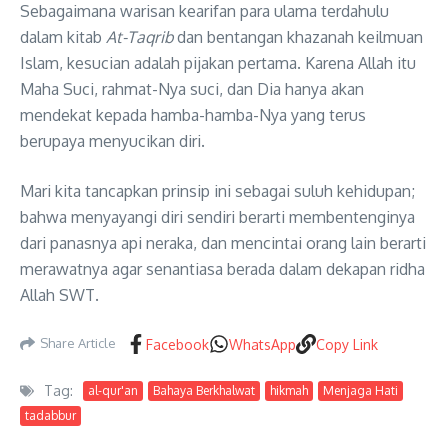
Sebagaimana warisan kearifan para ulama terdahulu
dalam kitab
At-Taqrib
dan bentangan khazanah keilmuan
Islam, kesucian adalah pijakan pertama
. Karena Allah itu
Maha Suci, rahmat-Nya suci, dan Dia hanya akan
mendekat kepada hamba-hamba-Nya yang terus
berupaya menyucikan diri
.
Mari kita tancapkan prinsip ini sebagai suluh kehidupan;
bahwa menyayangi diri sendiri berarti membentenginya
dari panasnya api neraka, dan mencintai orang lain berarti
merawatnya agar senantiasa berada dalam dekapan ridha
Allah SWT
.
Share Article
Facebook
WhatsApp
Copy Link
Tag:
al-qur'an
Bahaya Berkhalwat
hikmah
Menjaga Hati
tadabbur