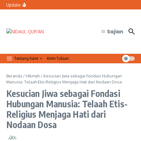
Lewati ke konten
Resmi Jalin Kerja Sama dengan FMIPA UGM
Update
Bolehkah petugas keamanan tidak sholat Jumat saat
bertugas?
Organisasi Arab dan Palestina Serukan Perlindungan
Masjid Al-Aqsa
Sajian
Tentang Kami
Kirim Tulisan
Beranda
/
Hikmah
/
Kesucian Jiwa sebagai Fondasi Hubungan
Manusia: Telaah Etis-Religius Menjaga Hati dari Nodaan Dosa
Kesucian Jiwa sebagai Fondasi
Hubungan Manusia: Telaah Etis-
Religius Menjaga Hati dari
Nodaan Dosa