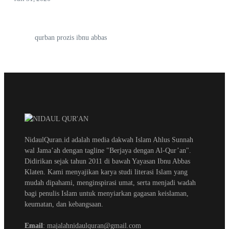
qurban prozis ibnu abbas
NidaulQuran.id adalah media dakwah Islam Ahlus Sunnah
wal Jama’ah dengan tagline "Berjaya dengan Al-Qur’an".
Didirikan sejak tahun 2011 di bawah Yayasan Ibnu Abbas
Klaten. Kami menyajikan karya studi literasi Islam yang
mudah dipahami, menginspirasi umat, serta menjadi wadah
bagi penulis Islam untuk menyiarkan gagasan keislaman,
keumatan, dan kebangsaan.
Email
: majalahnidaulquran@gmail.com