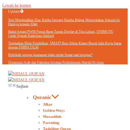
Lewati ke konten
Update
Seni Mendetailkan Doa: Ketika Seorang Hamba Belajar Menceritakan Seluruh Isi
Hatinya kepada Allah
Baitul Arqam PWM Papua Barat Tuntas Digelar di Tiga Lokasi, UNIMUTU
Cetak Sejarah Kaderisasi Inklusif
Tingkatkan Mutu Pendidikan, SMAIT Ibnu Abbas Klaten Resmi Jalin Kerja Sama
dengan FMIPA UGM
Bolehkah petugas keamanan tidak sholat Jumat saat bertugas?
Organisasi Arab dan Palestina Serukan Perlindungan Masjid Al-Aqsa
Sajian
Quranic
Afkar
Golden Ways
Mawaddah
Parenting
Tadabbur Quran