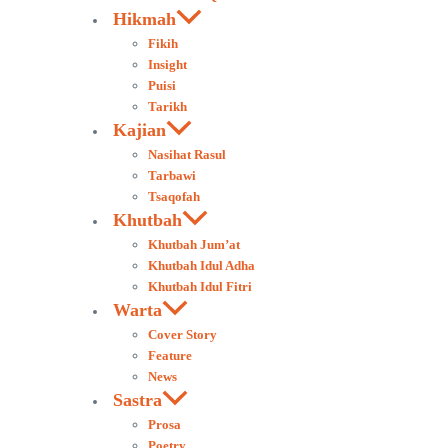
Hikmah
Fikih
Insight
Puisi
Tarikh
Kajian
Nasihat Rasul
Tarbawi
Tsaqofah
Khutbah
Khutbah Jum’at
Khutbah Idul Adha
Khutbah Idul Fitri
Warta
Cover Story
Feature
News
Sastra
Prosa
Poetry