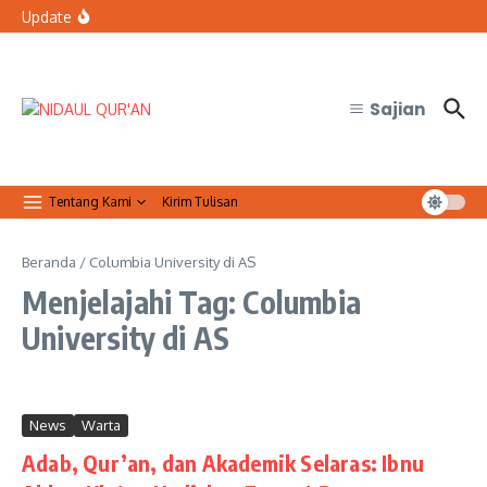
Lewati ke konten
bertugas?
Update
Organisasi Arab dan Palestina Serukan Perlindungan
Masjid Al-Aqsa
Qur’anic Healing: Waqaf dan Ibtida’ Menjadi Dimensi
Psikologis dalam Ketenangan Jiwa
Sajian
Tentang Kami
Kirim Tulisan
Beranda
/
Columbia University di AS
Menjelajahi Tag: Columbia
University di AS
News
Warta
Adab, Qur’an, dan Akademik Selaras: Ibnu